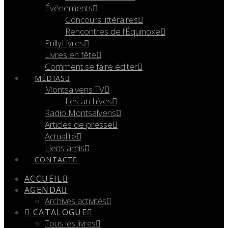
Événements
Concours littéraires
Rencontres de l’Équinoxe
PrillyLivres
Livres en fête
Comment se faire éditer
MÉDIAS
Montsalvens TV
Les archives
Radio Montsalvens
Articles de presse
Actualité
Liens amis
CONTACT
ACCUEIL
AGENDA
Archives activités
CATALOGUE
Tous les livres