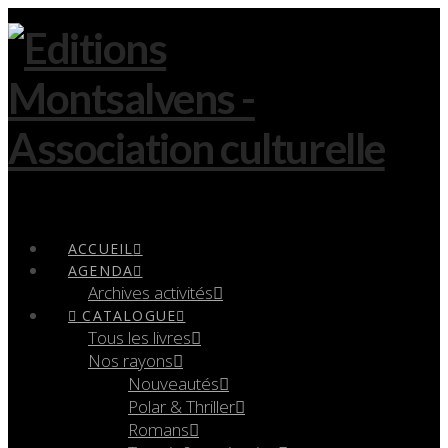
Navigation
ACCUEIL
AGENDA
Archives activités
CATALOGUE
Tous les livres
Nos rayons
Nouveautés
Polar & Thriller
Romans