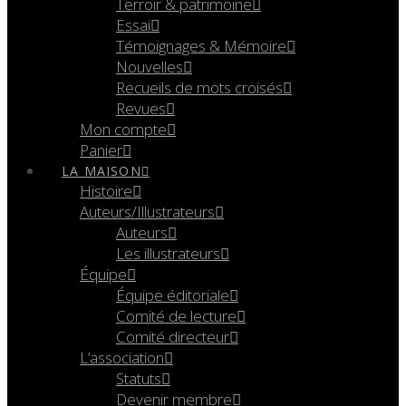
Terroir & patrimoine
Essai
Témoignages & Mémoire
Nouvelles
Recueils de mots croisés
Revues
Mon compte
Panier
LA MAISON
Histoire
Auteurs/Illustrateurs
Auteurs
Les illustrateurs
Équipe
Équipe éditoriale
Comité de lecture
Comité directeur
L’association
Statuts
Devenir membre