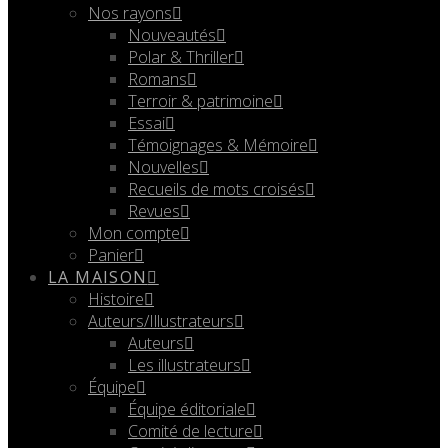
Nos rayons
Nouveautés
Polar & Thriller
Romans
Terroir & patrimoine
Essai
Témoignages & Mémoire
Nouvelles
Recueils de mots croisés
Revues
Mon compte
Panier
LA MAISON
Histoire
Auteurs/Illustrateurs
Auteurs
Les illustrateurs
Équipe
Équipe éditoriale
Comité de lecture