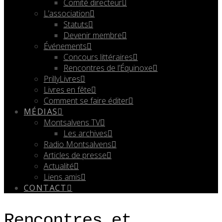
Comité directeur
L’association
Statuts
Devenir membre
Événements
Concours littéraires
Rencontres de l’Équinoxe
PrillyLivres
Livres en fête
Comment se faire éditer
MÉDIAS
Montsalvens TV
Les archives
Radio Montsalvens
Articles de presse
Actualité
Liens amis
CONTACT
Rencontres et