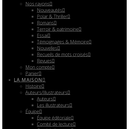
Nos rayons
Nouveautés
Polar & Thriller
Romans
Terroir & patrimoine
Essai
Témoignages & Mémoire
Nouvelles
Recueils de mots croisés
Revues
Mon compte
Panier
LA MAISON
Histoire
Auteurs/Illustrateurs
Auteurs
Les illustrateurs
Équipe
Équipe éditoriale
Comité de lecture