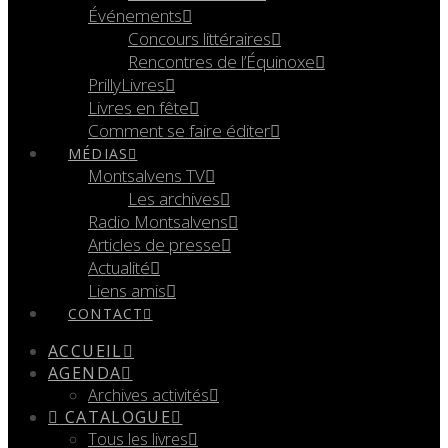
Événements
Concours littéraires
Rencontres de l’Équinoxe
PrillyLivres
Livres en fête
Comment se faire éditer
MÉDIAS
Montsalvens TV
Les archives
Radio Montsalvens
Articles de presse
Actualité
Liens amis
CONTACT
ACCUEIL
AGENDA
Archives activités
CATALOGUE
Tous les livres