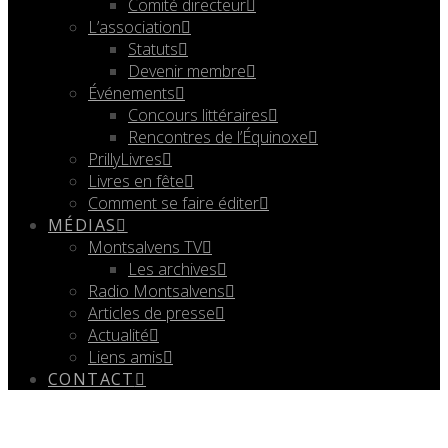
Comité directeur
L’association
Statuts
Devenir membre
Événements
Concours littéraires
Rencontres de l’Équinoxe
PrillyLivres
Livres en fête
Comment se faire éditer
MÉDIAS
Montsalvens TV
Les archives
Radio Montsalvens
Articles de presse
Actualité
Liens amis
CONTACT