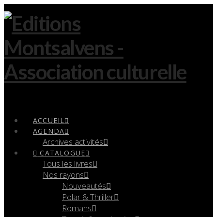
Navigation
ACCUEIL
AGENDA
Archives activités
CATALOGUE
Tous les livres
Nos rayons
Nouveautés
Polar & Thriller
Romans