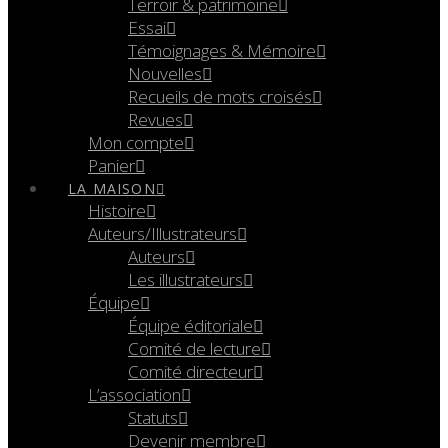
Terroir & patrimoine
Essai
Témoignages & Mémoire
Nouvelles
Recueils de mots croisés
Revues
Mon compte
Panier
LA MAISON
Histoire
Auteurs/Illustrateurs
Auteurs
Les illustrateurs
Équipe
Équipe éditoriale
Comité de lecture
Comité directeur
L’association
Statuts
Devenir membre