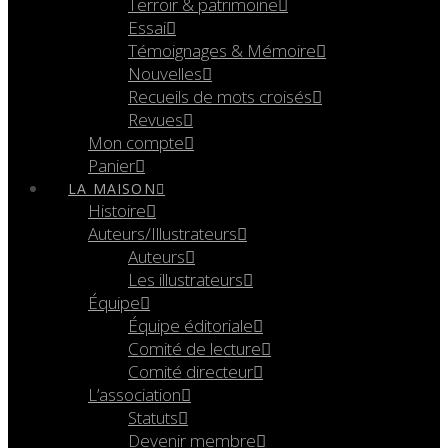
Terroir & patrimoine
Essai
Témoignages & Mémoire
Nouvelles
Recueils de mots croisés
Revues
Mon compte
Panier
LA MAISON
Histoire
Auteurs/Illustrateurs
Auteurs
Les illustrateurs
Équipe
Équipe éditoriale
Comité de lecture
Comité directeur
L’association
Statuts
Devenir membre