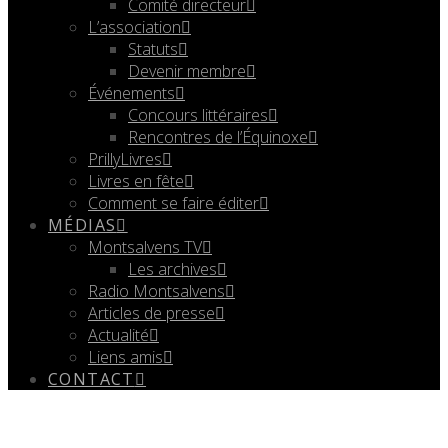
Comité directeur
L’association
Statuts
Devenir membre
Événements
Concours littéraires
Rencontres de l’Équinoxe
PrillyLivres
Livres en fête
Comment se faire éditer
MÉDIAS
Montsalvens TV
Les archives
Radio Montsalvens
Articles de presse
Actualité
Liens amis
CONTACT