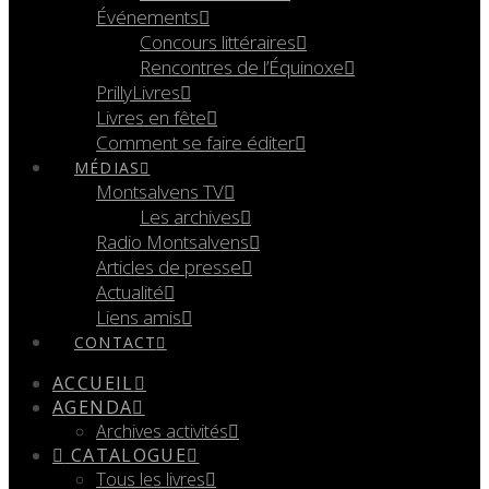
Événements
Concours littéraires
Rencontres de l’Équinoxe
PrillyLivres
Livres en fête
Comment se faire éditer
MÉDIAS
Montsalvens TV
Les archives
Radio Montsalvens
Articles de presse
Actualité
Liens amis
CONTACT
ACCUEIL
AGENDA
Archives activités
CATALOGUE
Tous les livres