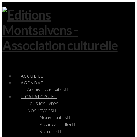
Navigation
ACCUEIL
AGENDA
Archives activités
CATALOGUE
Tous les livres
Nos rayons
Nouveautés
Polar & Thriller
Romans