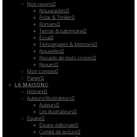
Nos rayons
Nouveautés
Polar & Thriller
Romans
Terroir & patrimoine
Essai
Témoignages & Mémoire
Nouvelles
Recueils de mots croisés
Revues
Mon compte
Panier
LA MAISON
Histoire
Auteurs/Illustrateurs
Auteurs
Les illustrateurs
Équipe
Équipe éditoriale
Comité de lecture