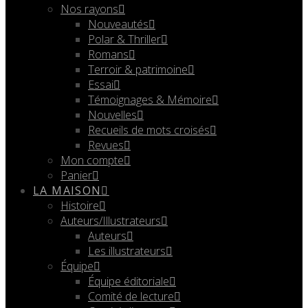
Nos rayons
Nouveautés
Polar & Thriller
Romans
Terroir & patrimoine
Essai
Témoignages & Mémoire
Nouvelles
Recueils de mots croisés
Revues
Mon compte
Panier
LA MAISON
Histoire
Auteurs/Illustrateurs
Auteurs
Les illustrateurs
Équipe
Équipe éditoriale
Comité de lecture