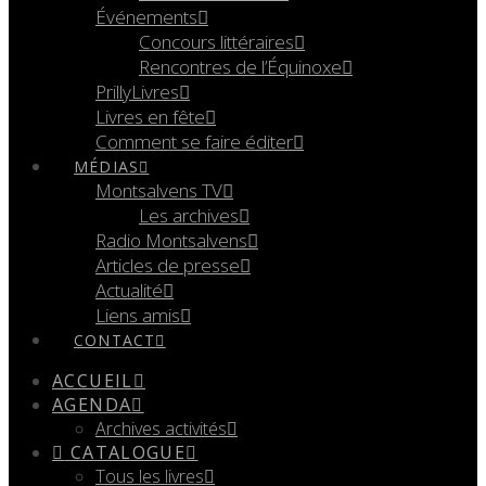
Événements
Concours littéraires
Rencontres de l’Équinoxe
PrillyLivres
Livres en fête
Comment se faire éditer
MÉDIAS
Montsalvens TV
Les archives
Radio Montsalvens
Articles de presse
Actualité
Liens amis
CONTACT
ACCUEIL
AGENDA
Archives activités
CATALOGUE
Tous les livres