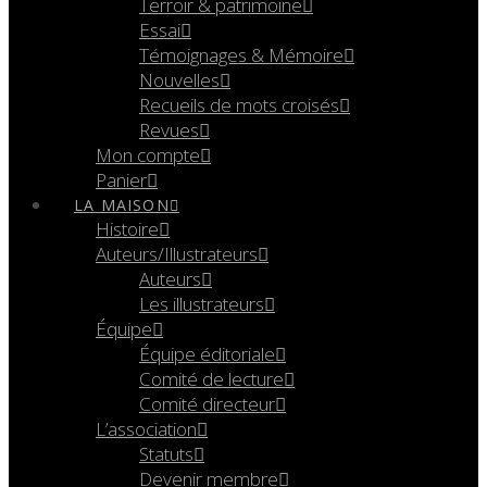
Terroir & patrimoine
Essai
Témoignages & Mémoire
Nouvelles
Recueils de mots croisés
Revues
Mon compte
Panier
LA MAISON
Histoire
Auteurs/Illustrateurs
Auteurs
Les illustrateurs
Équipe
Équipe éditoriale
Comité de lecture
Comité directeur
L’association
Statuts
Devenir membre