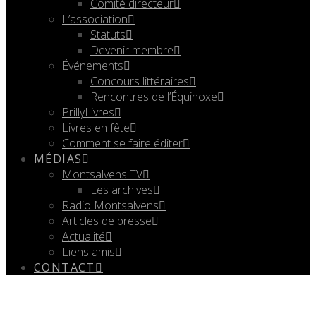
Comité directeur
L’association
Statuts
Devenir membre
Événements
Concours littéraires
Rencontres de l’Équinoxe
PrillyLivres
Livres en fête
Comment se faire éditer
MÉDIAS
Montsalvens TV
Les archives
Radio Montsalvens
Articles de presse
Actualité
Liens amis
CONTACT