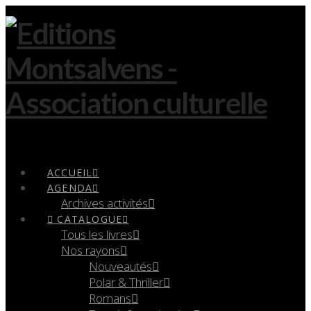
Navigation
ACCUEIL
AGENDA
Archives activités
CATALOGUE
Tous les livres
Nos rayons
Nouveautés
Polar & Thriller
Romans