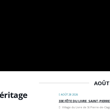
AOÛT
éritage
AOÛT 28 2026
33E FÊTE DU LIVRE, SAINT-PIERR
Village du Livre de St Pierre-de-Clag