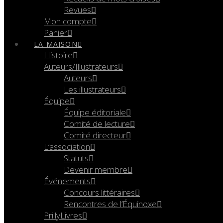
Revues
Mon compte
Panier
LA MAISON
Histoire
Auteurs/Illustrateurs
Auteurs
Les illustrateurs
Équipe
Équipe éditoriale
Comité de lecture
Comité directeur
L’association
Statuts
Devenir membre
Événements
Concours littéraires
Rencontres de l’Équinoxe
PrillyLivres