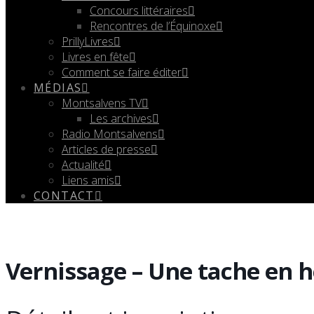
Concours littéraires
Rencontres de l’Équinoxe
PrillyLivres
Livres en fête
Comment se faire éditer
MÉDIAS
Montsalvens TV
Les archives
Radio Montsalvens
Articles de presse
Actualité
Liens amis
CONTACT
Vernissage – Une tache en h