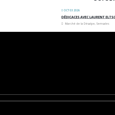
OCT 03 2026
DÉDICACES AVEC LAURENT ELTSC
Marché de la Désalpe, Semsales