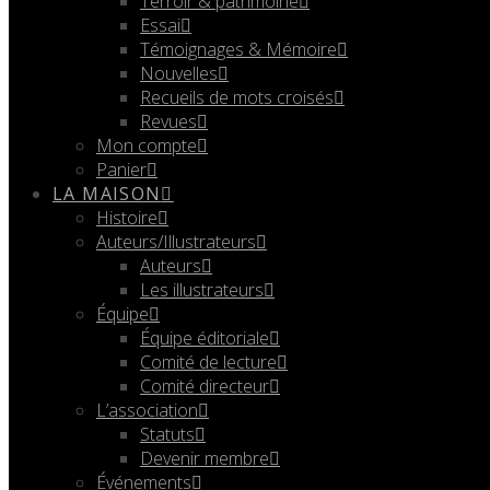
Terroir & patrimoine
Essai
Témoignages & Mémoire
Nouvelles
Recueils de mots croisés
Revues
Mon compte
Panier
LA MAISON
Histoire
Auteurs/Illustrateurs
Auteurs
Les illustrateurs
Équipe
Équipe éditoriale
Comité de lecture
Comité directeur
L’association
Statuts
Devenir membre
Événements