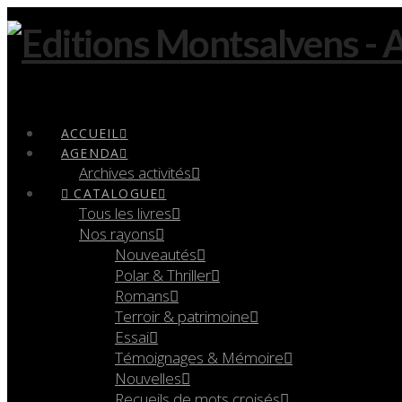
Navigation
ACCUEIL
AGENDA
Archives activités
CATALOGUE
Tous les livres
Nos rayons
Nouveautés
Polar & Thriller
Romans
Terroir & patrimoine
Essai
Témoignages & Mémoire
Nouvelles
Recueils de mots croisés