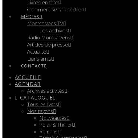
Livres en fête
Comment se faire éditer
MÉDIAS
Montsalvens TV
Les archives
Radio Montsalvens
Articles de presse
Actualité
Liens amis
CONTACT
ACCUEIL
AGENDA
Archives activités
CATALOGUE
Tous les livres
Nos rayons
Nouveautés
Polar & Thriller
Romans