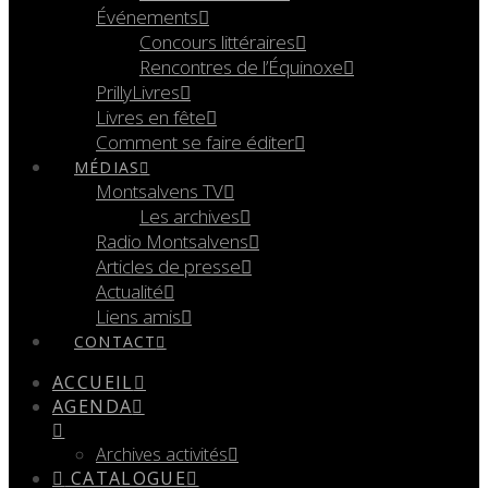
Événements
Concours littéraires
Rencontres de l’Équinoxe
PrillyLivres
Livres en fête
Comment se faire éditer
MÉDIAS
Montsalvens TV
Les archives
Radio Montsalvens
Articles de presse
Actualité
Liens amis
CONTACT
ACCUEIL
AGENDA
Archives activités
CATALOGUE