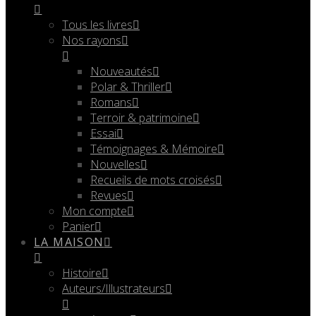
Tous les livres
Nos rayons
Nouveautés
Polar & Thriller
Romans
Terroir & patrimoine
Essai
Témoignages & Mémoire
Nouvelles
Recueils de mots croisés
Revues
Mon compte
Panier
LA MAISON
Histoire
Auteurs/Illustrateurs