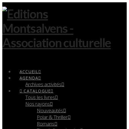
Navigation
ACCUEIL
AGENDA
Archives activités
CATALOGUE
Tous les livres
Nos rayons
Nouveautés
Polar & Thriller
Romans