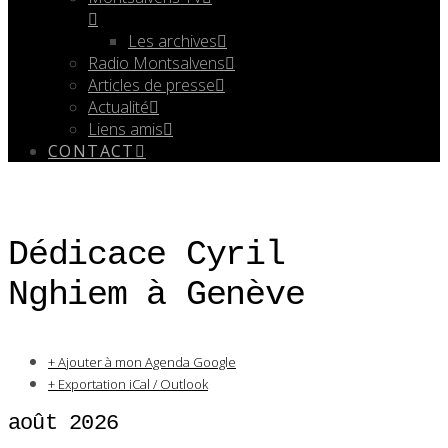
Les archives
Radio Montsalvens
Articles de presse
Actualité
Liens amis
CONTACT
Dédicace Cyril
Nghiem à Genève
+ Ajouter à mon Agenda Google
+ Exportation iCal / Outlook
août 2026