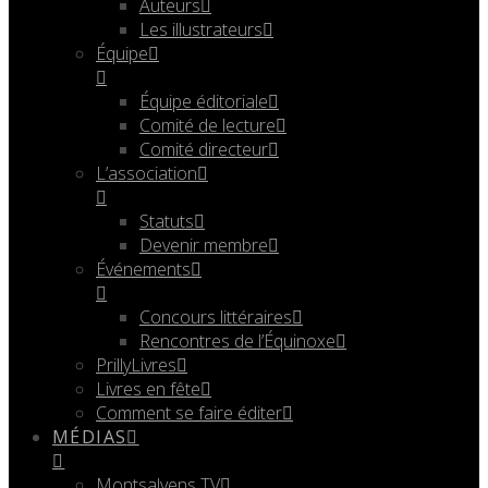
Auteurs
Les illustrateurs
Équipe
Équipe éditoriale
Comité de lecture
Comité directeur
L’association
Statuts
Devenir membre
Événements
Concours littéraires
Rencontres de l’Équinoxe
PrillyLivres
Livres en fête
Comment se faire éditer
MÉDIAS
Montsalvens TV