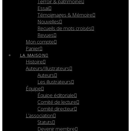
Terroir & patrimoine
Essai
Témoignages & Mémoire
Nouvelles
Recueils de mots croisés
Revues
Mon compte
Panier
LA MAISON
Histoire
Auteurs/Illustrateurs
Auteurs
Les illustrateurs
Équipe
Équipe éditoriale
Comité de lecture
Comité directeur
L’association
Statuts
Devenir membre