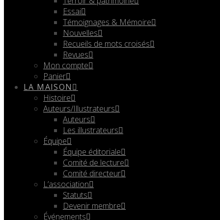
Terroir & patrimoine
Essai
Témoignages & Mémoire
Nouvelles
Recueils de mots croisés
Revues
Mon compte
Panier
LA MAISON
Histoire
Auteurs/Illustrateurs
Auteurs
Les illustrateurs
Équipe
Équipe éditoriale
Comité de lecture
Comité directeur
L’association
Statuts
Devenir membre
Événements