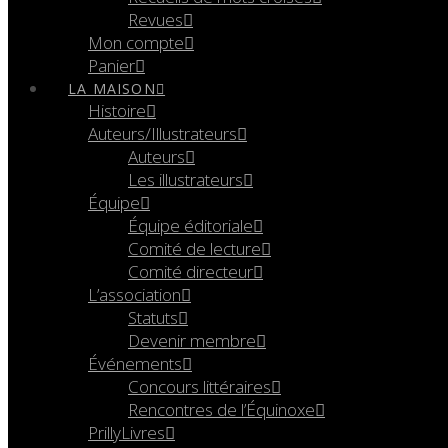
Revues
Mon compte
Panier
LA MAISON
Histoire
Auteurs/Illustrateurs
Auteurs
Les illustrateurs
Équipe
Équipe éditoriale
Comité de lecture
Comité directeur
L’association
Statuts
Devenir membre
Événements
Concours littéraires
Rencontres de l’Équinoxe
PrillyLivres