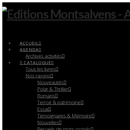
Navigation
ACCUEIL
AGENDA
Archives activités
CATALOGUE
Tous les livres
Nos rayons
Nouveautés
Polar & Thriller
Romans
Terroir & patrimoine
Essai
Témoignages & Mémoire
Nouvelles
Recueils de mots croisés