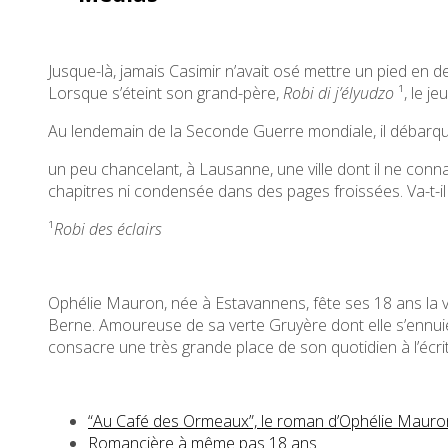
Jusque-là, jamais Casimir n’avait osé mettre un pied en de
Lorsque s’éteint son grand-père,
Robi di j’élyudzo
¹, le j
Au lendemain de la Seconde Guerre mondiale, il débarqu
un peu chancelant, à Lausanne, une ville dont il ne connaît
chapitres ni condensée dans des pages froissées. Va-t-il 
¹
Robi des éclairs
Ophélie Mauron, née à Estavannens, fête ses 18 ans la ve
Berne. Amoureuse de sa verte Gruyère dont elle s’ennuie,
consacre une très grande place de son quotidien à l’écritu
“Au Café des Ormeaux”, le roman d’Ophélie Mauro
Romancière à même pas 18 ans