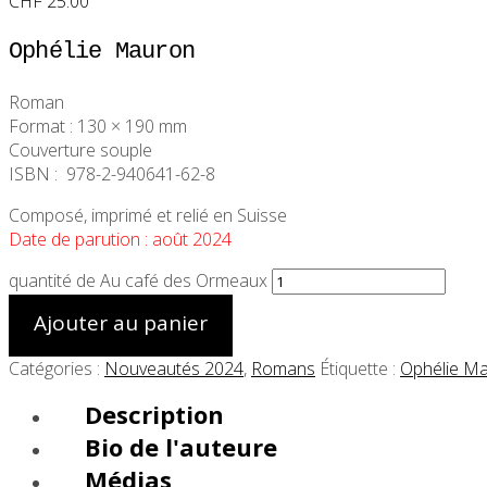
CHF
25.00
Ophélie Mauron
Roman
Format : 130 × 190 mm
Couverture souple
ISBN :
978-2-940641-62-8
Composé, imprimé et relié en Suisse
Date de parution : août 2024
quantité de Au café des Ormeaux
Ajouter au panier
Catégories :
Nouveautés 2024
,
Romans
Étiquette :
Ophélie M
Description
Bio de l'auteure
Médias