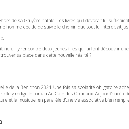
hors de sa Gruyère natale. Les livres qu’il dévorait lui suffisai
eune homme décide de suivre le chemin que tout lui interdisait jusq
e,
 rien. Il y rencontre deux jeunes filles qui lui font découvrir un
trouver sa place dans cette nouvelle réalité ?
ille de la Bénichon 2024. Une fois sa scolarité obligatoire ach
 elle y rédige le roman Au Café des Ormeaux. Aujourd’hui étudia
re et la musique, en parallèle d’une vie associative bien remplie
n