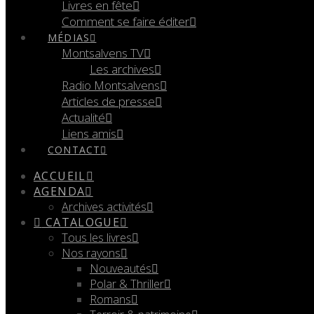
Livres en fête
Comment se faire éditer
MÉDIAS
Montsalvens TV
Les archives
Radio Montsalvens
Articles de presse
Actualité
Liens amis
CONTACT
ACCUEIL
AGENDA
Archives activités
CATALOGUE
Tous les livres
Nos rayons
Nouveautés
Polar & Thriller
Romans