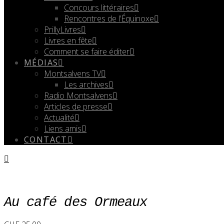
Concours littéraires
Rencontres de l’Équinoxe
PrillyLivres
Livres en fête
Comment se faire éditer
MÉDIAS
Montsalvens TV
Les archives
Radio Montsalvens
Articles de presse
Actualité
Liens amis
CONTACT
Au café des Ormeaux