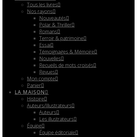
Tous les livres
Nos rayons
Nouveautés
Polar & Thriller
Romans
Terroir & patrimoine
Essai
Témoignages & Mémoire
Nouvelles
Recueils de mots croisés
Revues
Mon compte
Panier
LA MAISON
Histoire
Auteurs/Illustrateurs
Auteurs
Les illustrateurs
Équipe
Équipe éditoriale