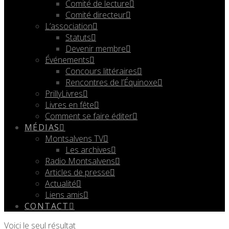
Comité de lecture
Comité directeur
L’association
Statuts
Devenir membre
Événements
Concours littéraires
Rencontres de l’Équinoxe
PrillyLivres
Livres en fête
Comment se faire éditer
MÉDIAS
Montsalvens TV
Les archives
Radio Montsalvens
Articles de presse
Actualité
Liens amis
CONTACT
Voici le seul résultat