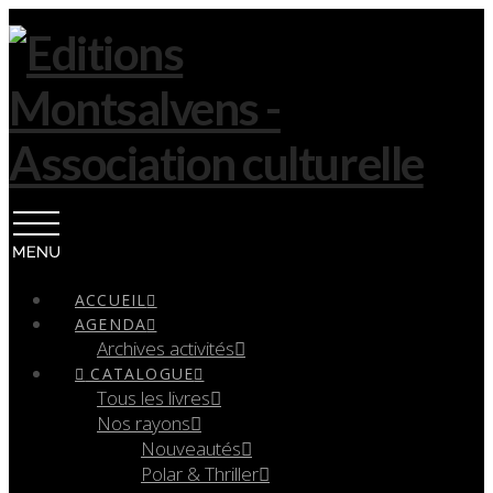
Navigation
ACCUEIL
AGENDA
Archives activités
CATALOGUE
Tous les livres
Nos rayons
Nouveautés
Polar & Thriller