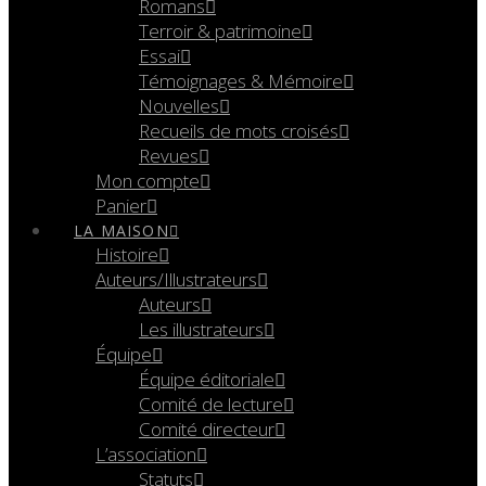
Romans
Terroir & patrimoine
Essai
Témoignages & Mémoire
Nouvelles
Recueils de mots croisés
Revues
Mon compte
Panier
LA MAISON
Histoire
Auteurs/Illustrateurs
Auteurs
Les illustrateurs
Équipe
Équipe éditoriale
Comité de lecture
Comité directeur
L’association
Statuts