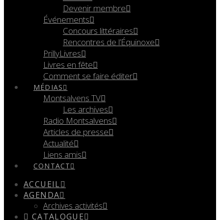
Devenir membre
Événements
Concours littéraires
Rencontres de l’Équinoxe
PrillyLivres
Livres en fête
Comment se faire éditer
MÉDIAS
Montsalvens TV
Les archives
Radio Montsalvens
Articles de presse
Actualité
Liens amis
CONTACT
ACCUEIL
AGENDA
Archives activités
CATALOGUE