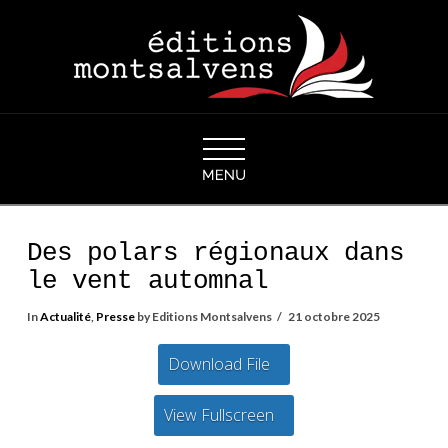
Navigation
Des polars régionaux dans
le vent automnal
In
Actualité
,
Presse
by Editions Montsalvens
21 octobre 2025
Download File
View Fullscreen