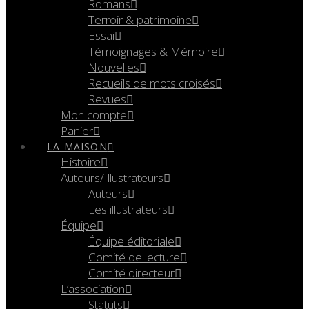
Romans
Terroir & patrimoine
Essai
Témoignages & Mémoire
Nouvelles
Recueils de mots croisés
Revues
Mon compte
Panier
LA MAISON
Histoire
Auteurs/Illustrateurs
Auteurs
Les illustrateurs
Équipe
Équipe éditoriale
Comité de lecture
Comité directeur
L’association
Statuts