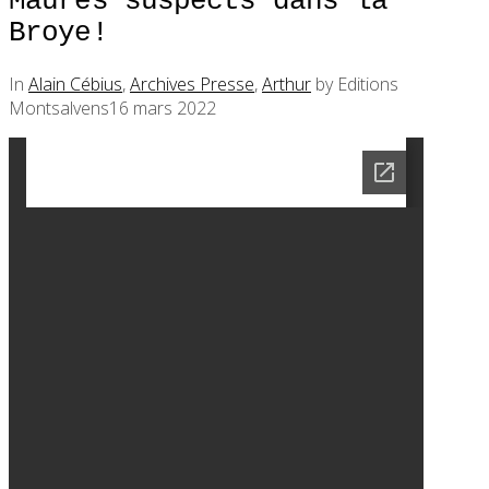
Maures suspects dans la
Broye!
In
Alain Cébius
,
Archives Presse
,
Arthur
by Editions
Montsalvens
16 mars 2022