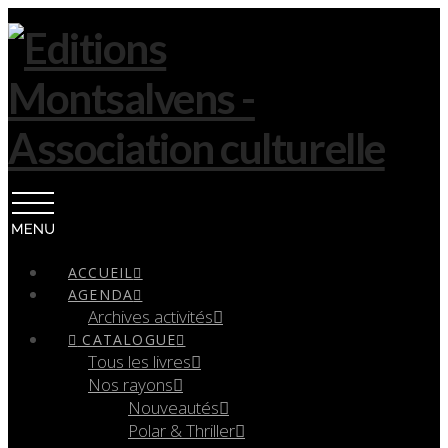
Navigation
ACCUEIL
AGENDA
Archives activités
CATALOGUE
Tous les livres
Nos rayons
Nouveautés
Polar & Thriller