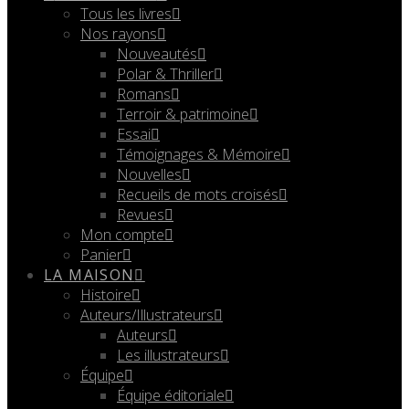
Tous les livres
Nos rayons
Nouveautés
Polar & Thriller
Romans
Terroir & patrimoine
Essai
Témoignages & Mémoire
Nouvelles
Recueils de mots croisés
Revues
Mon compte
Panier
LA MAISON
Histoire
Auteurs/Illustrateurs
Auteurs
Les illustrateurs
Équipe
Équipe éditoriale