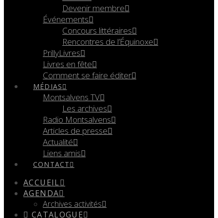
Devenir membre
Événements
Concours littéraires
Rencontres de l’Équinoxe
PrillyLivres
Livres en fête
Comment se faire éditer
MÉDIAS
Montsalvens TV
Les archives
Radio Montsalvens
Articles de presse
Actualité
Liens amis
CONTACT
ACCUEIL
AGENDA
Archives activités
CATALOGUE