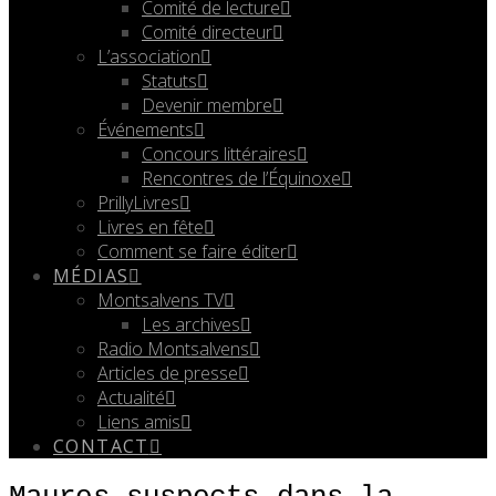
Comité de lecture
Comité directeur
L’association
Statuts
Devenir membre
Événements
Concours littéraires
Rencontres de l’Équinoxe
PrillyLivres
Livres en fête
Comment se faire éditer
MÉDIAS
Montsalvens TV
Les archives
Radio Montsalvens
Articles de presse
Actualité
Liens amis
CONTACT