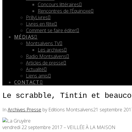
Concours littéraires
Rencontres de l’Équinoxe
PrillyLivres
Livres en fête
Comment se faire éditer
MÉDIAS
Montsalvens TV
Les archives
Radio Montsalvens
Articles de presse
Actualité
Liens amis
CONTACT
Le scrabble, Tintin et beauco
In
Archives Presse
by Editions Montsalvens
21 septembre 201
vendredi 22 septembre 2017 – VEILLÉE À LA MAISON