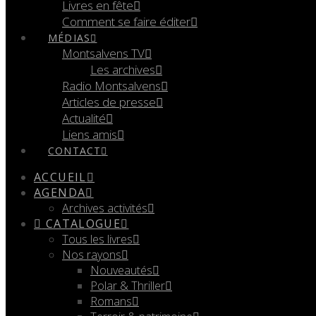
Livres en fête
Comment se faire éditer
MÉDIAS
Montsalvens TV
Les archives
Radio Montsalvens
Articles de presse
Actualité
Liens amis
CONTACT
ACCUEIL
AGENDA
Archives activités
CATALOGUE
Tous les livres
Nos rayons
Nouveautés
Polar & Thriller
Romans