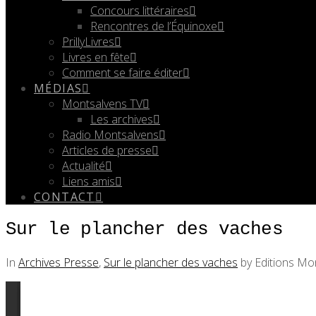
Concours littéraires
Rencontres de l’Équinoxe
PrillyLivres
Livres en fête
Comment se faire éditer
MÉDIAS
Montsalvens TV
Les archives
Radio Montsalvens
Articles de presse
Actualité
Liens amis
CONTACT
Sur le plancher des vaches
In
Archives Presse
,
Sur le plancher des vaches
by Editions Mo