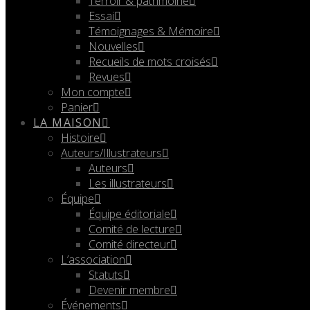
Terroir & patrimoine
Essai
Témoignages & Mémoire
Nouvelles
Recueils de mots croisés
Revues
Mon compte
Panier
LA MAISON
Histoire
Auteurs/Illustrateurs
Auteurs
Les illustrateurs
Équipe
Équipe éditoriale
Comité de lecture
Comité directeur
L’association
Statuts
Devenir membre
Événements