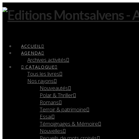
Navigation
ACCUEIL
AGENDA
Archives activités
CATALOGUE
Tous les livres
Nos rayons
Nouveautés
Polar & Thriller
Romans
Terroir & patrimoine
Essai
Témoignages & Mémoire
Nouvelles
Recueils de mots croisés