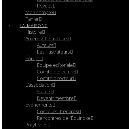
Revues
Mon compte
Panier
LA MAISON
Histoire
Auteurs/Illustrateurs
Auteurs
Les illustrateurs
Équipe
Équipe éditoriale
Comité de lecture
Comité directeur
L’association
Statuts
Devenir membre
Événements
Concours littéraires
Rencontres de l’Équinoxe
PrillyLivres