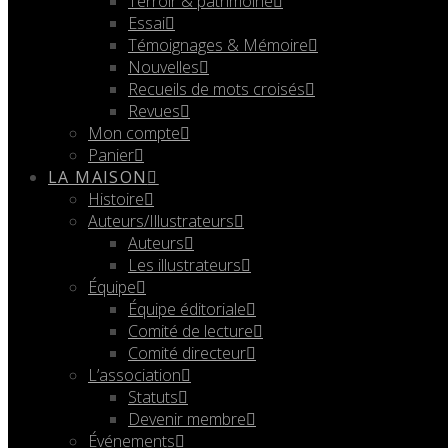
Terroir & patrimoine
Essai
Témoignages & Mémoire
Nouvelles
Recueils de mots croisés
Revues
Mon compte
Panier
LA MAISON
Histoire
Auteurs/Illustrateurs
Auteurs
Les illustrateurs
Équipe
Équipe éditoriale
Comité de lecture
Comité directeur
L’association
Statuts
Devenir membre
Événements