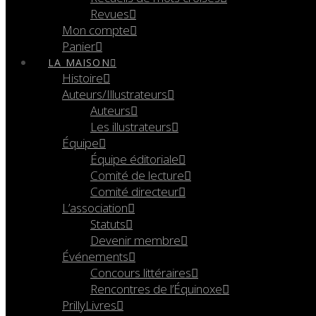
Revues
Mon compte
Panier
LA MAISON
Histoire
Auteurs/Illustrateurs
Auteurs
Les illustrateurs
Équipe
Équipe éditoriale
Comité de lecture
Comité directeur
L’association
Statuts
Devenir membre
Événements
Concours littéraires
Rencontres de l’Équinoxe
PrillyLivres