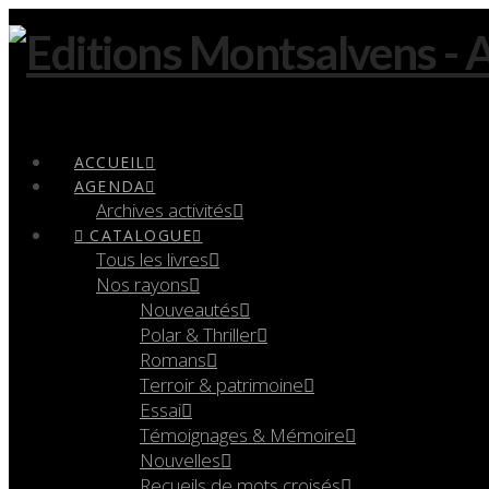
Navigation
ACCUEIL
AGENDA
Archives activités
CATALOGUE
Tous les livres
Nos rayons
Nouveautés
Polar & Thriller
Romans
Terroir & patrimoine
Essai
Témoignages & Mémoire
Nouvelles
Recueils de mots croisés