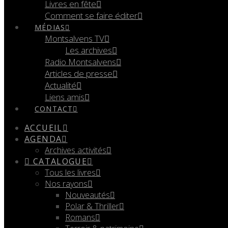
Livres en fête
Comment se faire éditer
MÉDIAS
Montsalvens TV
Les archives
Radio Montsalvens
Articles de presse
Actualité
Liens amis
CONTACT
ACCUEIL
AGENDA
Archives activités
CATALOGUE
Tous les livres
Nos rayons
Nouveautés
Polar & Thriller
Romans