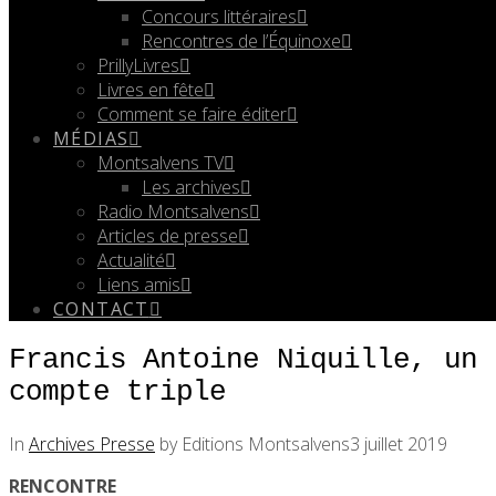
Concours littéraires
Rencontres de l’Équinoxe
PrillyLivres
Livres en fête
Comment se faire éditer
MÉDIAS
Montsalvens TV
Les archives
Radio Montsalvens
Articles de presse
Actualité
Liens amis
CONTACT
Francis Antoine Niquille, un 
compte triple
In
Archives Presse
by Editions Montsalvens
3 juillet 2019
RENCONTRE