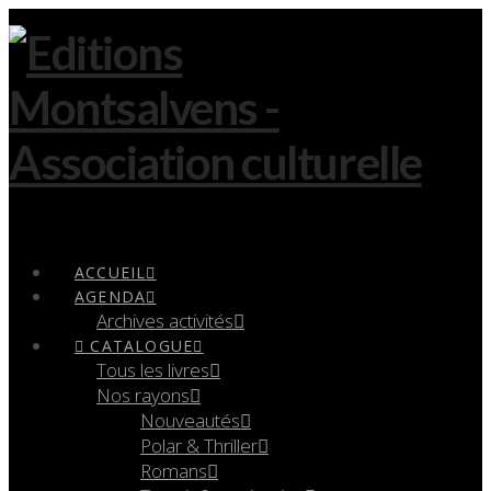
Navigation
ACCUEIL
AGENDA
Archives activités
CATALOGUE
Tous les livres
Nos rayons
Nouveautés
Polar & Thriller
Romans