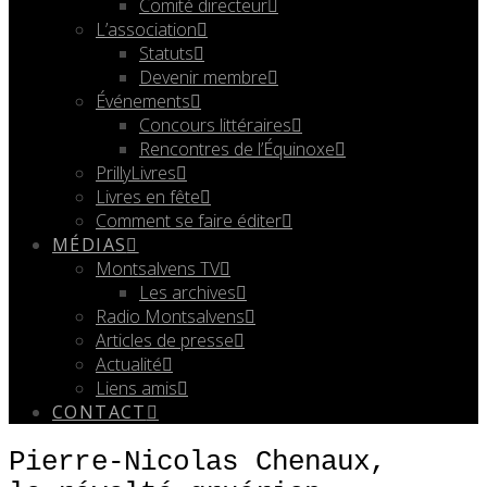
Comité directeur
L’association
Statuts
Devenir membre
Événements
Concours littéraires
Rencontres de l’Équinoxe
PrillyLivres
Livres en fête
Comment se faire éditer
MÉDIAS
Montsalvens TV
Les archives
Radio Montsalvens
Articles de presse
Actualité
Liens amis
CONTACT
Pierre-Nicolas Chenaux,