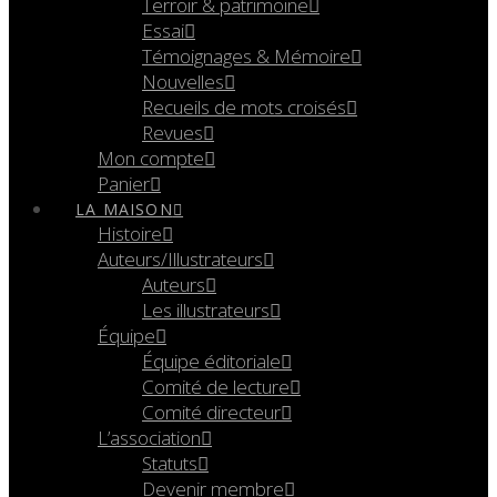
Terroir & patrimoine
Essai
Témoignages & Mémoire
Nouvelles
Recueils de mots croisés
Revues
Mon compte
Panier
LA MAISON
Histoire
Auteurs/Illustrateurs
Auteurs
Les illustrateurs
Équipe
Équipe éditoriale
Comité de lecture
Comité directeur
L’association
Statuts
Devenir membre