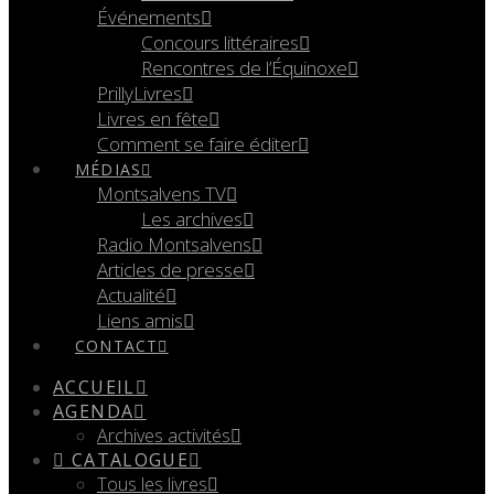
Événements
Concours littéraires
Rencontres de l’Équinoxe
PrillyLivres
Livres en fête
Comment se faire éditer
MÉDIAS
Montsalvens TV
Les archives
Radio Montsalvens
Articles de presse
Actualité
Liens amis
CONTACT
ACCUEIL
AGENDA
Archives activités
CATALOGUE
Tous les livres