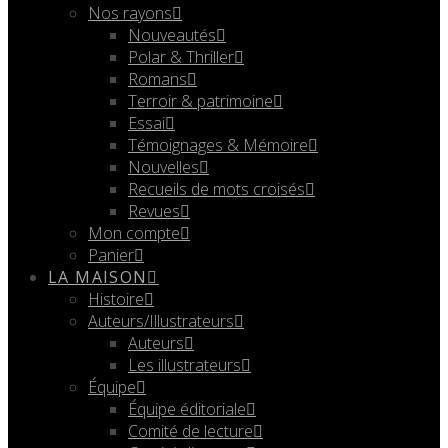
Nos rayons
Nouveautés
Polar & Thriller
Romans
Terroir & patrimoine
Essai
Témoignages & Mémoire
Nouvelles
Recueils de mots croisés
Revues
Mon compte
Panier
LA MAISON
Histoire
Auteurs/Illustrateurs
Auteurs
Les illustrateurs
Équipe
Équipe éditoriale
Comité de lecture