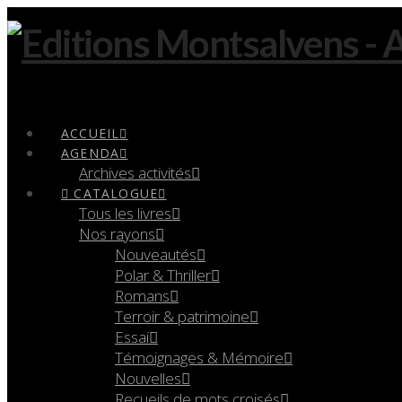
Navigation
ACCUEIL
AGENDA
Archives activités
CATALOGUE
Tous les livres
Nos rayons
Nouveautés
Polar & Thriller
Romans
Terroir & patrimoine
Essai
Témoignages & Mémoire
Nouvelles
Recueils de mots croisés