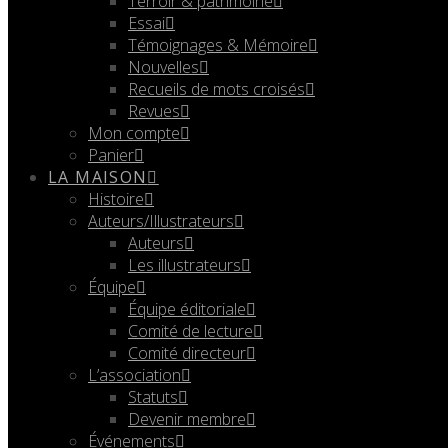
Terroir & patrimoine
Essai
Témoignages & Mémoire
Nouvelles
Recueils de mots croisés
Revues
Mon compte
Panier
LA MAISON
Histoire
Auteurs/Illustrateurs
Auteurs
Les illustrateurs
Équipe
Équipe éditoriale
Comité de lecture
Comité directeur
L’association
Statuts
Devenir membre
Événements