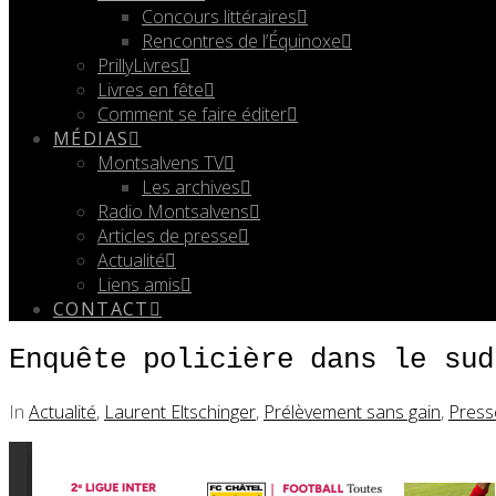
Concours littéraires
Rencontres de l’Équinoxe
PrillyLivres
Livres en fête
Comment se faire éditer
MÉDIAS
Montsalvens TV
Les archives
Radio Montsalvens
Articles de presse
Actualité
Liens amis
CONTACT
Enquête policière dans le sud
In
Actualité
,
Laurent Eltschinger
,
Prélèvement sans gain
,
Press