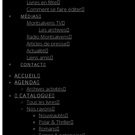
Livres en fête
Comment se faire éditer
MÉDIAS
Montsalvens TV
Les archives
Radio Montsalvens
Articles de presse
Actualité
Liens amis
CONTACT
ACCUEIL
AGENDA
Archives activités
CATALOGUE
Tous les livres
Nos rayons
Nouveautés
Polar & Thriller
Romans