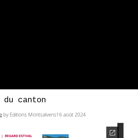
 du canton
e
by Editions Montsalvens
16 août 2024