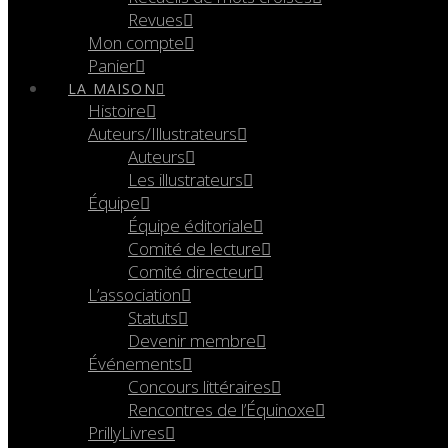
Revues
Mon compte
Panier
LA MAISON
Histoire
Auteurs/Illustrateurs
Auteurs
Les illustrateurs
Équipe
Équipe éditoriale
Comité de lecture
Comité directeur
L’association
Statuts
Devenir membre
Événements
Concours littéraires
Rencontres de l’Équinoxe
PrillyLivres