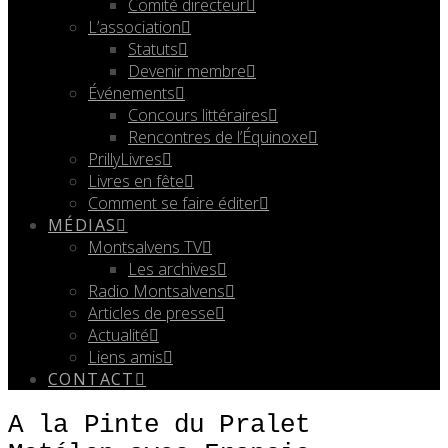
Comité directeur
L’association
Statuts
Devenir membre
Événements
Concours littéraires
Rencontres de l’Équinoxe
PrillyLivres
Livres en fête
Comment se faire éditer
MÉDIAS
Montsalvens TV
Les archives
Radio Montsalvens
Articles de presse
Actualité
Liens amis
CONTACT
A la Pinte du Pralet