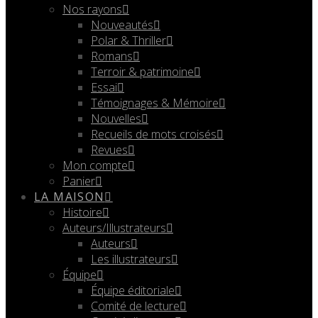
Nos rayons
Nouveautés
Polar & Thriller
Romans
Terroir & patrimoine
Essai
Témoignages & Mémoire
Nouvelles
Recueils de mots croisés
Revues
Mon compte
Panier
LA MAISON
Histoire
Auteurs/Illustrateurs
Auteurs
Les illustrateurs
Équipe
Équipe éditoriale
Comité de lecture