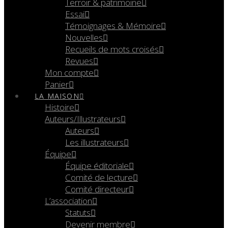
Terroir & patrimoine
Essai
Témoignages & Mémoire
Nouvelles
Recueils de mots croisés
Revues
Mon compte
Panier
LA MAISON
Histoire
Auteurs/Illustrateurs
Auteurs
Les illustrateurs
Équipe
Équipe éditoriale
Comité de lecture
Comité directeur
L’association
Statuts
Devenir membre