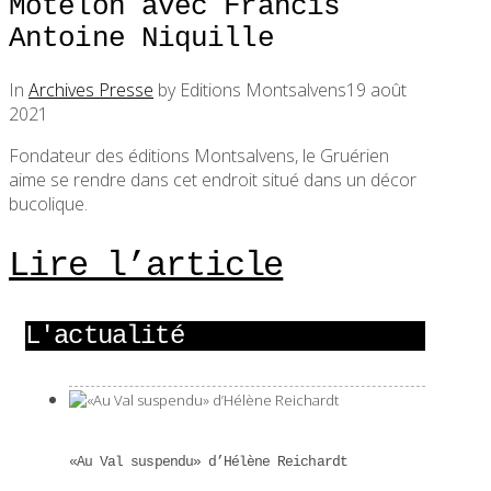
Motélon avec Francis
Antoine Niquille
In
Archives Presse
by Editions Montsalvens
19 août
2021
Fondateur des éditions Montsalvens, le Gruérien
aime se rendre dans cet endroit situé dans un décor
bucolique.
Lire l’article
L'actualité
«Au Val suspendu» d’Hélène Reichardt