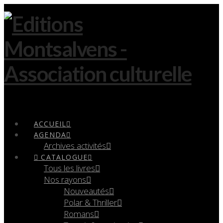
Navigation
ACCUEIL
AGENDA
Archives activités
CATALOGUE
Tous les livres
Nos rayons
Nouveautés
Polar & Thriller
Romans