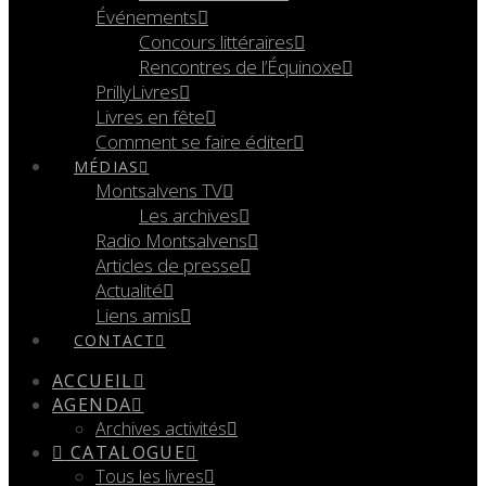
Événements
Concours littéraires
Rencontres de l’Équinoxe
PrillyLivres
Livres en fête
Comment se faire éditer
MÉDIAS
Montsalvens TV
Les archives
Radio Montsalvens
Articles de presse
Actualité
Liens amis
CONTACT
ACCUEIL
AGENDA
Archives activités
CATALOGUE
Tous les livres