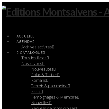
Navigation
ACCUEIL
AGENDA
Archives activités
CATALOGUE
Tous les livres
Nos rayons
Nouveautés
Polar & Thriller
Romans
Terroir & patrimoine
Essai
Témoignages & Mémoire
Nouvelles
Recueils de mots croisés