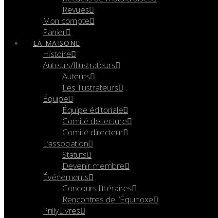
Revues
Mon compte
Panier
LA MAISON
Histoire
Auteurs/Illustrateurs
Auteurs
Les illustrateurs
Équipe
Équipe éditoriale
Comité de lecture
Comité directeur
L’association
Statuts
Devenir membre
Événements
Concours littéraires
Rencontres de l’Équinoxe
PrillyLivres