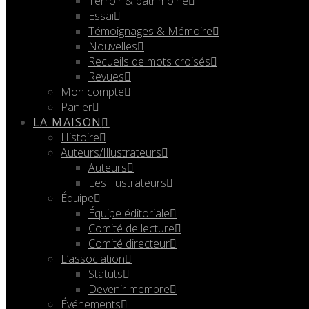
Terroir & patrimoine
Essai
Témoignages & Mémoire
Nouvelles
Recueils de mots croisés
Revues
Mon compte
Panier
LA MAISON
Histoire
Auteurs/Illustrateurs
Auteurs
Les illustrateurs
Équipe
Équipe éditoriale
Comité de lecture
Comité directeur
L’association
Statuts
Devenir membre
Événements