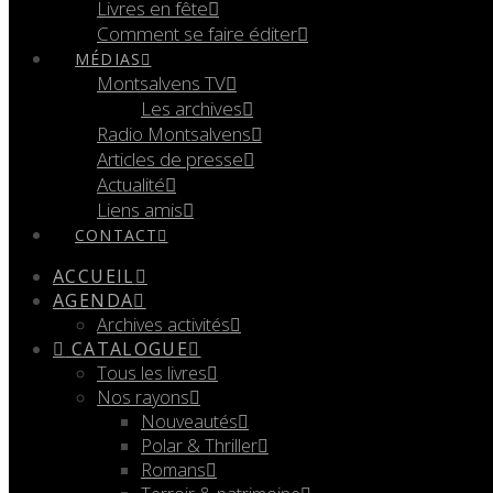
Livres en fête
Comment se faire éditer
MÉDIAS
Montsalvens TV
Les archives
Radio Montsalvens
Articles de presse
Actualité
Liens amis
CONTACT
ACCUEIL
AGENDA
Archives activités
CATALOGUE
Tous les livres
Nos rayons
Nouveautés
Polar & Thriller
Romans