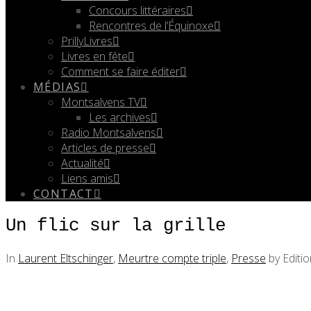
Concours littéraires
Rencontres de l’Équinoxe
PrillyLivres
Livres en fête
Comment se faire éditer
MÉDIAS
Montsalvens TV
Les archives
Radio Montsalvens
Articles de presse
Actualité
Liens amis
CONTACT
Un flic sur la grille
In
Laurent Eltschinger
,
Meurtre compte triple
,
Presse
by Editi