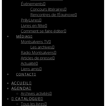
Événements
Concours littéraires
Rencontres de l’Équinoxe
PrillyLivres
Livres en fête
Comment se faire éditer
MÉDIAS
Montsalvens TV
Les archives
Radio Montsalvens
Articles de presse
Actualité
Liens amis
CONTACT
ACCUEIL
AGENDA
Archives activités
CATALOGUE
Tous les livres