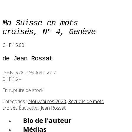
Ma Suisse en mots
croisés, N° 4, Genève
CHF
15.00
de Jean Rossat
ISBN: 978-2-940641-27-7
CHF 15 –
En rupture de stock
Catégories :
Nouveautés 2023
,
Recueils de mots
croisés
Étiquette :
Jean Rossat
Bio de l'auteur
Médias