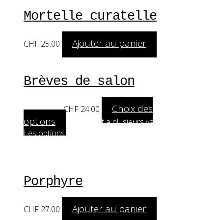
Mortelle curatelle
Ajouter au panier
CHF
25.00
Brèves de salon
Choix des
A partir de:
CHF
24.00
options
Ce produit a plusieurs variations.
Les options peuvent être choisies sur la page
du produit
Porphyre
Ajouter au panier
CHF
27.00