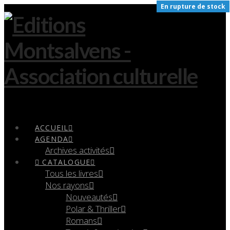
En rupture de stock
Navigation
ACCUEIL
AGENDA
Archives activités
CATALOGUE
Tous les livres
Nos rayons
Nouveautés
Polar & Thriller
Romans