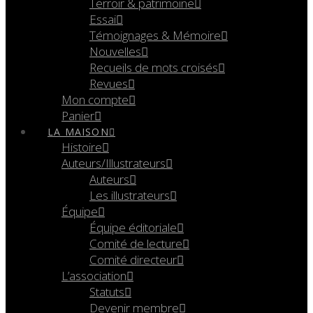
Terroir & patrimoine
Essai
Témoignages & Mémoire
Nouvelles
Recueils de mots croisés
Revues
Mon compte
Panier
LA MAISON
Histoire
Auteurs/Illustrateurs
Auteurs
Les illustrateurs
Équipe
Équipe éditoriale
Comité de lecture
Comité directeur
L’association
Statuts
Devenir membre