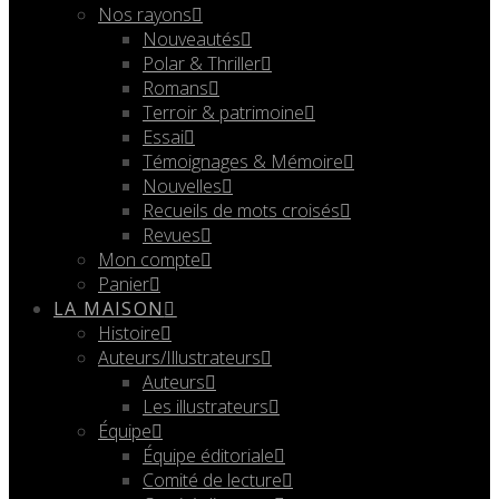
Nos rayons
Nouveautés
Polar & Thriller
Romans
Terroir & patrimoine
Essai
Témoignages & Mémoire
Nouvelles
Recueils de mots croisés
Revues
Mon compte
Panier
LA MAISON
Histoire
Auteurs/Illustrateurs
Auteurs
Les illustrateurs
Équipe
Équipe éditoriale
Comité de lecture