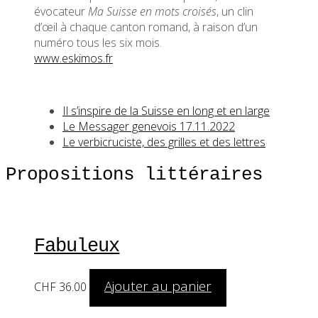
évocateur
Ma Suisse en mots croisés
, un clin
d’œil à chaque canton romand, à raison d’un
numéro tous les six mois.
www.eskimos.fr
Il s’inspire de la Suisse en long et en large
Le Messager genevois 17.11.2022
Le verbicruciste, des grilles et des lettres
Propositions littéraires
Fabuleux
Ajouter au panier
CHF
36.00