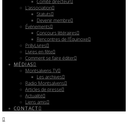
Comité directeur
L’association
Statuts
Devenir membre
Événements
Concours littéraires
Rencontres de l’Équinoxe
PrillyLivres
Livres en fête
Comment se faire éditer
MÉDIAS
Montsalvens TV
Les archives
Radio Montsalvens
Articles de presse
Actualité
Liens amis
CONTACT