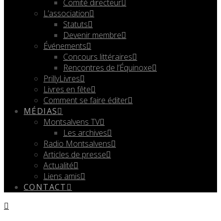
Comité directeur
L’association
Statuts
Devenir membre
Événements
Concours littéraires
Rencontres de l’Équinoxe
PrillyLivres
Livres en fête
Comment se faire éditer
MÉDIAS
Montsalvens TV
Les archives
Radio Montsalvens
Articles de presse
Actualité
Liens amis
CONTACT