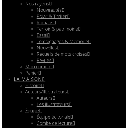
Nos rayons
Nouveautés
Polar & Thriller
Romans
Terroir & patrimoine
Essai
Témoignages & Mémoire
Nouvelles
Recueils de mots croisés
Revues
Mon compte
Panier
LA MAISON
Histoire
Auteurs/Illustrateurs
Auteurs
Les illustrateurs
Équipe
Équipe éditoriale
Comité de lecture