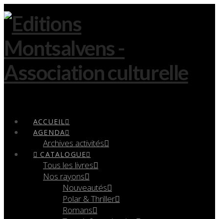
Navigation
ACCUEIL
AGENDA
Archives activités
CATALOGUE
Tous les livres
Nos rayons
Nouveautés
Polar & Thriller
Romans