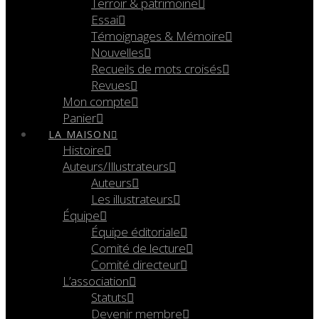
Terroir & patrimoine
Essai
Témoignages & Mémoire
Nouvelles
Recueils de mots croisés
Revues
Mon compte
Panier
LA MAISON
Histoire
Auteurs/Illustrateurs
Auteurs
Les illustrateurs
Équipe
Équipe éditoriale
Comité de lecture
Comité directeur
L’association
Statuts
Devenir membre