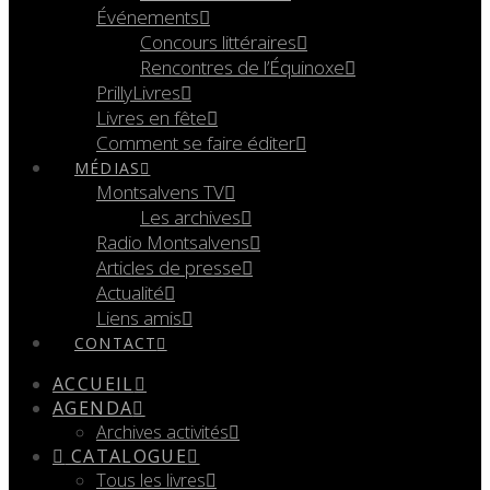
Événements
Concours littéraires
Rencontres de l’Équinoxe
PrillyLivres
Livres en fête
Comment se faire éditer
MÉDIAS
Montsalvens TV
Les archives
Radio Montsalvens
Articles de presse
Actualité
Liens amis
CONTACT
ACCUEIL
AGENDA
Archives activités
CATALOGUE
Tous les livres