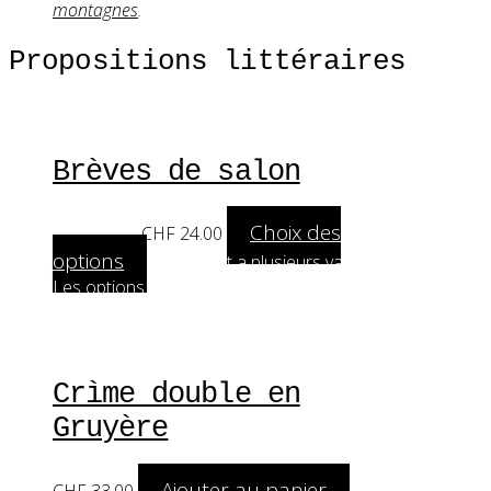
montagnes
.
Propositions littéraires
Brèves de salon
Choix des
A partir de:
CHF
24.00
options
Ce produit a plusieurs variations.
Les options peuvent être choisies sur la page
du produit
Crìme double en
Gruyère
Ajouter au panier
CHF
33.00