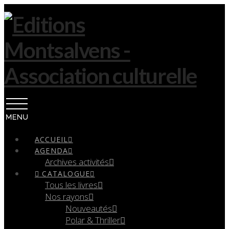
Navigation
ACCUEIL
AGENDA
Archives activités
CATALOGUE
Tous les livres
Nos rayons
Nouveautés
Polar & Thriller