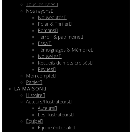
Tous les livres
Nos rayons
Nouveautés
Polar & Thriller
Romans
Terroir & patrimoine
Essai
Témoignages & Mémoire
Nouvelles
Recueils de mots croisés
Revues
Mon compte
Panier
LA MAISON
Histoire
Auteurs/Illustrateurs
Auteurs
Les illustrateurs
Équipe
Équipe éditoriale