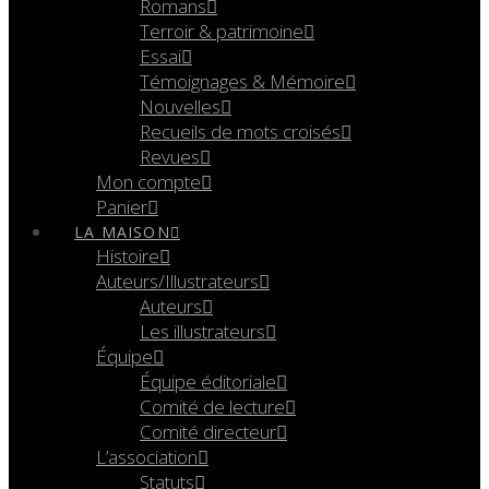
Romans
Terroir & patrimoine
Essai
Témoignages & Mémoire
Nouvelles
Recueils de mots croisés
Revues
Mon compte
Panier
LA MAISON
Histoire
Auteurs/Illustrateurs
Auteurs
Les illustrateurs
Équipe
Équipe éditoriale
Comité de lecture
Comité directeur
L’association
Statuts