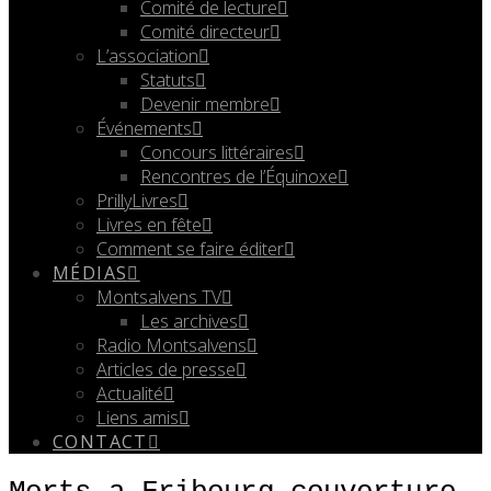
Comité de lecture
Comité directeur
L’association
Statuts
Devenir membre
Événements
Concours littéraires
Rencontres de l’Équinoxe
PrillyLivres
Livres en fête
Comment se faire éditer
MÉDIAS
Montsalvens TV
Les archives
Radio Montsalvens
Articles de presse
Actualité
Liens amis
CONTACT