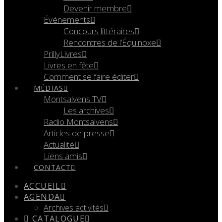
Devenir membre
Événements
Concours littéraires
Rencontres de l’Équinoxe
PrillyLivres
Livres en fête
Comment se faire éditer
MÉDIAS
Montsalvens TV
Les archives
Radio Montsalvens
Articles de presse
Actualité
Liens amis
CONTACT
ACCUEIL
AGENDA
Archives activités
CATALOGUE