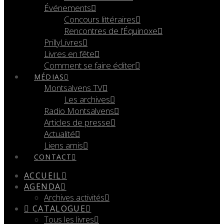
Événements
Concours littéraires
Rencontres de l’Équinoxe
PrillyLivres
Livres en fête
Comment se faire éditer
MÉDIAS
Montsalvens TV
Les archives
Radio Montsalvens
Articles de presse
Actualité
Liens amis
CONTACT
ACCUEIL
AGENDA
Archives activités
CATALOGUE
Tous les livres