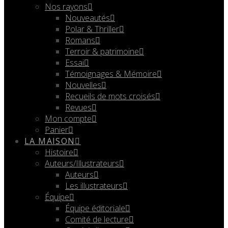
Nos rayons
Nouveautés
Polar & Thriller
Romans
Terroir & patrimoine
Essai
Témoignages & Mémoire
Nouvelles
Recueils de mots croisés
Revues
Mon compte
Panier
LA MAISON
Histoire
Auteurs/Illustrateurs
Auteurs
Les illustrateurs
Équipe
Équipe éditoriale
Comité de lecture