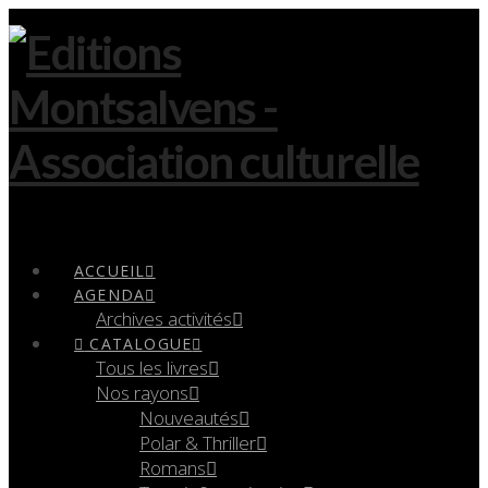
Navigation
ACCUEIL
AGENDA
Archives activités
CATALOGUE
Tous les livres
Nos rayons
Nouveautés
Polar & Thriller
Romans