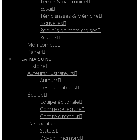
Terroir & patrimoine
Essai
Témoignages & Mémoire
Nouvelles
Recueils de mots croisés
Revues
Mon compte
Panier
LA MAISON
Histoire
Auteurs/Illustrateurs
Auteurs
Les illustrateurs
Équipe
Équipe éditoriale
Comité de lecture
Comité directeur
L’association
Statuts
Devenir membre