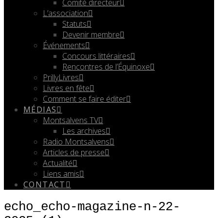
Comité directeur
L’association
Statuts
Devenir membre
Événements
Concours littéraires
Rencontres de l’Équinoxe
PrillyLivres
Livres en fête
Comment se faire éditer
MÉDIAS
Montsalvens TV
Les archives
Radio Montsalvens
Articles de presse
Actualité
Liens amis
CONTACT
echo_echo-magazine-n-22-