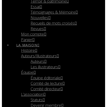
Terroir & patrimoine
Essai
Témoignages & Mémoire
Nouvelles
Recueils de mots croisés
Revues
Mon compte
Panier
LA MAISON
Histoire
Auteurs/Illustrateurs
Auteurs
Les illustrateurs
Équipe
Équipe éditoriale
Comité de lecture
Comité directeur
L’association
Statuts
Devenir membre