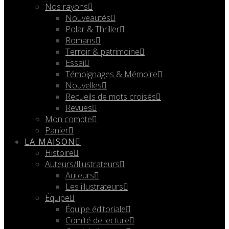
Nos rayons
Nouveautés
Polar & Thriller
Romans
Terroir & patrimoine
Essai
Témoignages & Mémoire
Nouvelles
Recueils de mots croisés
Revues
Mon compte
Panier
LA MAISON
Histoire
Auteurs/Illustrateurs
Auteurs
Les illustrateurs
Équipe
Équipe éditoriale
Comité de lecture