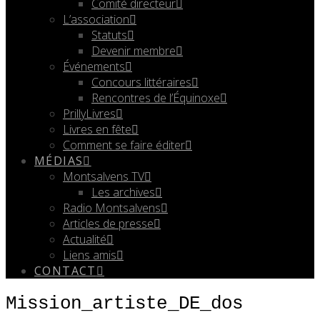
Comité directeur
L’association
Statuts
Devenir membre
Événements
Concours littéraires
Rencontres de l’Équinoxe
PrillyLivres
Livres en fête
Comment se faire éditer
MÉDIAS
Montsalvens TV
Les archives
Radio Montsalvens
Articles de presse
Actualité
Liens amis
CONTACT
Mission_artiste_DE_dos