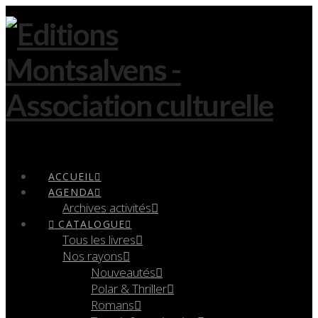
Navigation
ACCUEIL
AGENDA
Archives activités
CATALOGUE
Tous les livres
Nos rayons
Nouveautés
Polar & Thriller
Romans