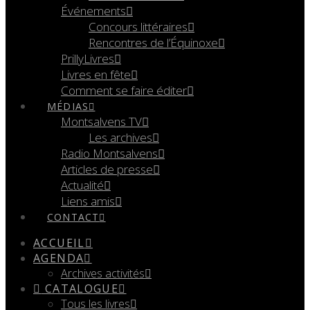
Événements
Concours littéraires
Rencontres de l’Équinoxe
PrillyLivres
Livres en fête
Comment se faire éditer
MÉDIAS
Montsalvens TV
Les archives
Radio Montsalvens
Articles de presse
Actualité
Liens amis
CONTACT
ACCUEIL
AGENDA
Archives activités
CATALOGUE
Tous les livres