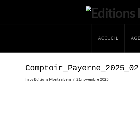
ACCUEIL
AG
Comptoir_Payerne_2025_02
In by Editions Montsalvens
21 novembre 2025