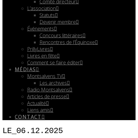
Comité directeur
L’association
Statuts
Devenir membre
Événements
Concours littéraires
Rencontres de l’Équinoxe
PrillyLivres
Livres en fête
Comment se faire éditer
MÉDIAS
Montsalvens TV
Les archives
Radio Montsalvens
Articles de presse
Actualité
Liens amis
CONTACT
LE_06.12.2025