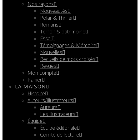
Nos rayons
Nouveautés
Polar & Thriller
Romans
Terroir & patrimoine
Essai
Témoignages & Mémoire
Nouvelles
Recueils de mots croisés
Revues
Mon compte
Panier
LA MAISON
Histoire
Auteurs/Illustrateurs
Auteurs
Les illustrateurs
Équipe
Équipe éditoriale
Comité de lecture