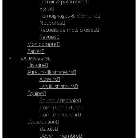
Terroir & patrimoine
Essai
Témoignages & Mémoire
Nouvelles
Recueils de mots croisés
Revues
Mon compte
Panier
LA MAISON
Histoire
Auteurs/Illustrateurs
Auteurs
Les illustrateurs
Équipe
Équipe éditoriale
Comité de lecture
Comité directeur
L’association
Statuts
Devenir membre