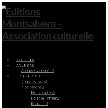
Navigation
ACCUEIL
AGENDA
Archives activités
CATALOGUE
Tous les livres
Nos rayons
Nouveautés
Polar & Thriller
Romans