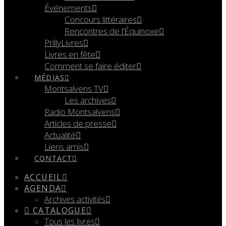
Événements
Concours littéraires
Rencontres de l’Équinoxe
PrillyLivres
Livres en fête
Comment se faire éditer
MÉDIAS
Montsalvens TV
Les archives
Radio Montsalvens
Articles de presse
Actualité
Liens amis
CONTACT
ACCUEIL
AGENDA
Archives activités
CATALOGUE
Tous les livres