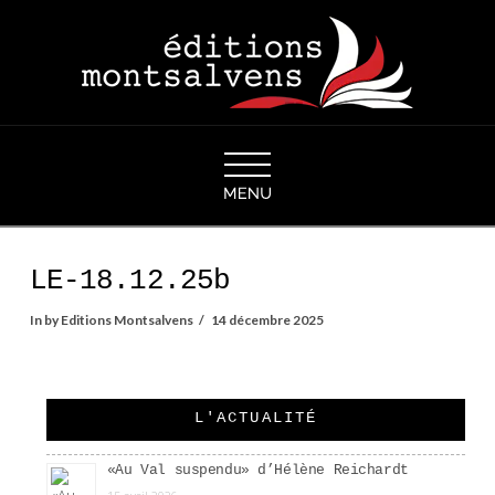
Navigation
LE-18.12.25b
In by Editions Montsalvens
14 décembre 2025
L'ACTUALITÉ
«Au Val suspendu» d’Hélène Reichardt