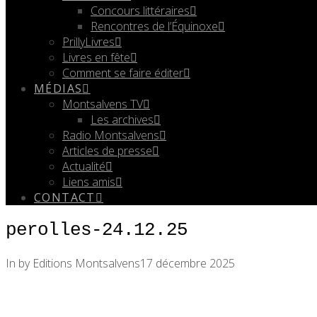
Concours littéraires
Rencontres de l’Équinoxe
PrillyLivres
Livres en fête
Comment se faire éditer
MÉDIAS
Montsalvens TV
Les archives
Radio Montsalvens
Articles de presse
Actualité
Liens amis
CONTACT
perolles-24.12.25
In by Editions Montsalvens
17 décembre 2025