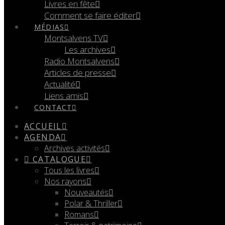
Livres en fête
Comment se faire éditer
MÉDIAS
Montsalvens TV
Les archives
Radio Montsalvens
Articles de presse
Actualité
Liens amis
CONTACT
ACCUEIL
AGENDA
Archives activités
CATALOGUE
Tous les livres
Nos rayons
Nouveautés
Polar & Thriller
Romans