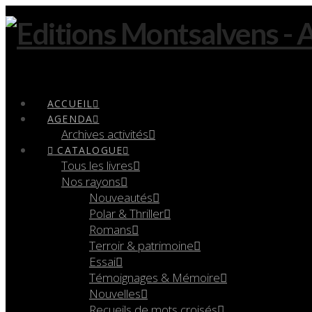
Navigation
ACCUEIL
AGENDA
Archives activités
CATALOGUE
Tous les livres
Nos rayons
Nouveautés
Polar & Thriller
Romans
Terroir & patrimoine
Essai
Témoignages & Mémoire
Nouvelles
Recueils de mots croisés