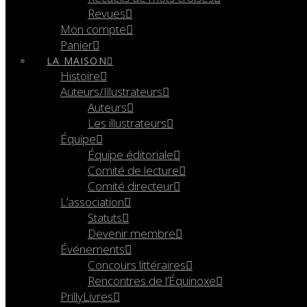
Revues
Mon compte
Panier
LA MAISON
Histoire
Auteurs/Illustrateurs
Auteurs
Les illustrateurs
Équipe
Équipe éditoriale
Comité de lecture
Comité directeur
L’association
Statuts
Devenir membre
Événements
Concours littéraires
Rencontres de l’Équinoxe
PrillyLivres