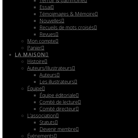
Terroir & patrimoine
Essai
Témoignages & Mémoire
Nouvelles
Recueils de mots croisés
Revues
Mon compte
Panier
LA MAISON
Histoire
Auteurs/Illustrateurs
Auteurs
Les illustrateurs
Équipe
Équipe éditoriale
Comité de lecture
Comité directeur
L’association
Statuts
Devenir membre
Événements