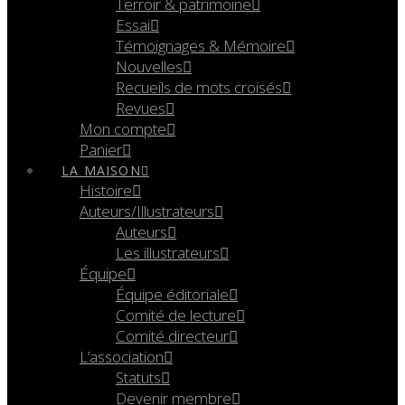
Terroir & patrimoine
Essai
Témoignages & Mémoire
Nouvelles
Recueils de mots croisés
Revues
Mon compte
Panier
LA MAISON
Histoire
Auteurs/Illustrateurs
Auteurs
Les illustrateurs
Équipe
Équipe éditoriale
Comité de lecture
Comité directeur
L’association
Statuts
Devenir membre