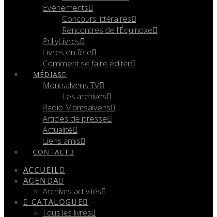
Événements
Concours littéraires
Rencontres de l’Équinoxe
PrillyLivres
Livres en fête
Comment se faire éditer
MÉDIAS
Montsalvens TV
Les archives
Radio Montsalvens
Articles de presse
Actualité
Liens amis
CONTACT
ACCUEIL
AGENDA
Archives activités
CATALOGUE
Tous les livres