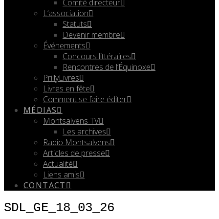
Comité directeur
L’association
Statuts
Devenir membre
Événements
Concours littéraires
Rencontres de l’Équinoxe
PrillyLivres
Livres en fête
Comment se faire éditer
MÉDIAS
Montsalvens TV
Les archives
Radio Montsalvens
Articles de presse
Actualité
Liens amis
CONTACT
SDL_GE_18_03_26