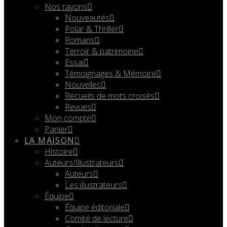
Nos rayons
Nouveautés
Polar & Thriller
Romans
Terroir & patrimoine
Essai
Témoignages & Mémoire
Nouvelles
Recueils de mots croisés
Revues
Mon compte
Panier
LA MAISON
Histoire
Auteurs/Illustrateurs
Auteurs
Les illustrateurs
Équipe
Équipe éditoriale
Comité de lecture