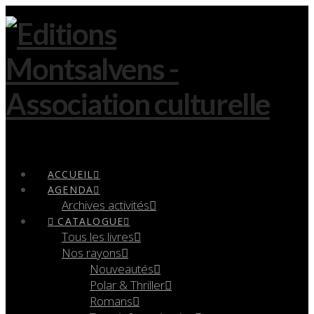
Navigation
ACCUEIL
AGENDA
Archives activités
CATALOGUE
Tous les livres
Nos rayons
Nouveautés
Polar & Thriller
Romans