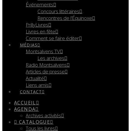
Événements
Concours littéraires
Rencontres de l’Équinoxe
PrillyLivres
Livres en fête
Comment se faire éditer
MÉDIAS
Montsalvens TV
Les archives
Radio Montsalvens
Articles de presse
Actualité
Liens amis
CONTACT
ACCUEIL
AGENDA
Archives activités
CATALOGUE
Tous les livres