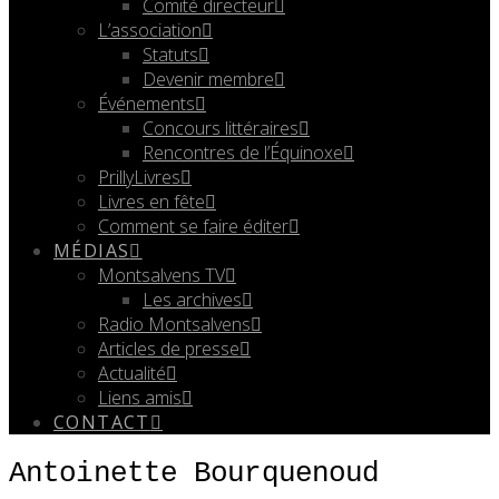
Comité directeur
L’association
Statuts
Devenir membre
Événements
Concours littéraires
Rencontres de l’Équinoxe
PrillyLivres
Livres en fête
Comment se faire éditer
MÉDIAS
Montsalvens TV
Les archives
Radio Montsalvens
Articles de presse
Actualité
Liens amis
CONTACT
Antoinette Bourquenoud