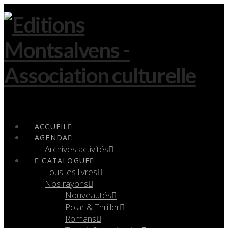
Navigation
ACCUEIL
AGENDA
Archives activités
CATALOGUE
Tous les livres
Nos rayons
Nouveautés
Polar & Thriller
Romans