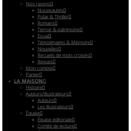
Nos rayons
Nouveautés
Polar & Thriller
Romans
Terroir & patrimoine
Essai
Témoignages & Mémoire
Nouvelles
Recueils de mots croisés
Revues
Mon compte
Panier
LA MAISON
Histoire
Auteurs/Illustrateurs
Auteurs
Les illustrateurs
Équipe
Équipe éditoriale
Comité de lecture