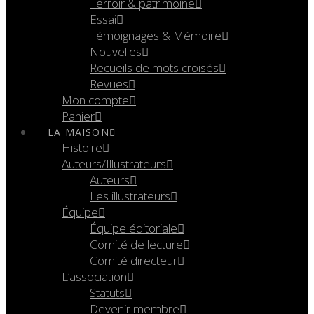
Terroir & patrimoine
Essai
Témoignages & Mémoire
Nouvelles
Recueils de mots croisés
Revues
Mon compte
Panier
LA MAISON
Histoire
Auteurs/Illustrateurs
Auteurs
Les illustrateurs
Équipe
Équipe éditoriale
Comité de lecture
Comité directeur
L’association
Statuts
Devenir membre