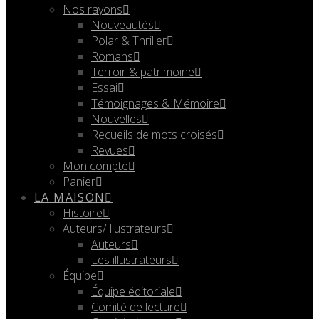
Nos rayons
Nouveautés
Polar & Thriller
Romans
Terroir & patrimoine
Essai
Témoignages & Mémoire
Nouvelles
Recueils de mots croisés
Revues
Mon compte
Panier
LA MAISON
Histoire
Auteurs/Illustrateurs
Auteurs
Les illustrateurs
Équipe
Équipe éditoriale
Comité de lecture