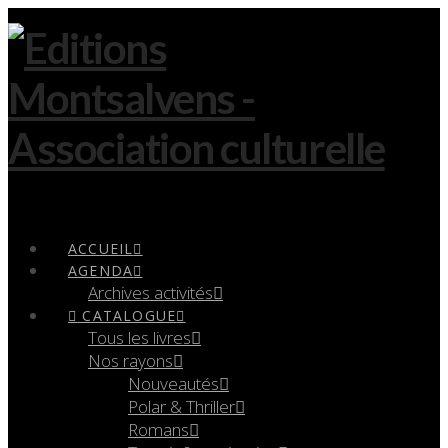
Navigation
ACCUEIL
AGENDA
Archives activités
CATALOGUE
Tous les livres
Nos rayons
Nouveautés
Polar & Thriller
Romans