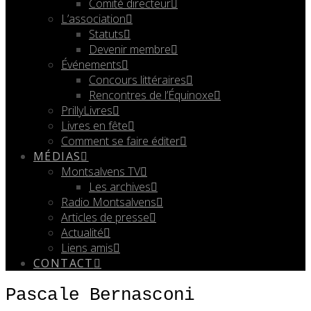
Comité directeur
L’association
Statuts
Devenir membre
Événements
Concours littéraires
Rencontres de l’Équinoxe
PrillyLivres
Livres en fête
Comment se faire éditer
MÉDIAS
Montsalvens TV
Les archives
Radio Montsalvens
Articles de presse
Actualité
Liens amis
CONTACT
Pascale Bernasconi