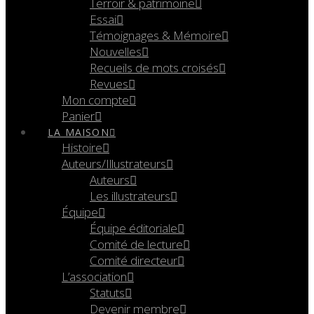
Terroir & patrimoine
Essai
Témoignages & Mémoire
Nouvelles
Recueils de mots croisés
Revues
Mon compte
Panier
LA MAISON
Histoire
Auteurs/Illustrateurs
Auteurs
Les illustrateurs
Équipe
Équipe éditoriale
Comité de lecture
Comité directeur
L’association
Statuts
Devenir membre