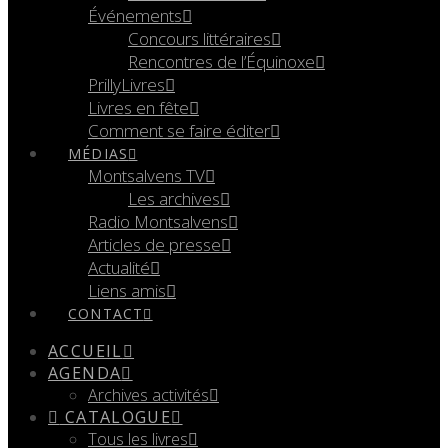
Événements
Concours littéraires
Rencontres de l’Équinoxe
PrillyLivres
Livres en fête
Comment se faire éditer
MÉDIAS
Montsalvens TV
Les archives
Radio Montsalvens
Articles de presse
Actualité
Liens amis
CONTACT
ACCUEIL
AGENDA
Archives activités
CATALOGUE
Tous les livres