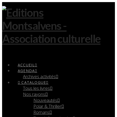
Navigation
ACCUEIL
AGENDA
Archives activités
CATALOGUE
Tous les livres
Nos rayons
Nouveautés
Polar & Thriller
Romans