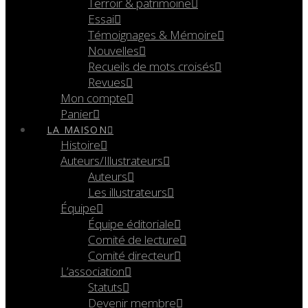
Terroir & patrimoine
Essai
Témoignages & Mémoire
Nouvelles
Recueils de mots croisés
Revues
Mon compte
Panier
LA MAISON
Histoire
Auteurs/Illustrateurs
Auteurs
Les illustrateurs
Équipe
Équipe éditoriale
Comité de lecture
Comité directeur
L’association
Statuts
Devenir membre