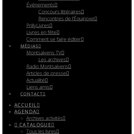
Événements
Concours littéraires
Rencontres de l’Équinoxe
PrillyLivres
Livres en fête
Comment se faire éditer
MÉDIAS
Montsalvens TV
Les archives
Radio Montsalvens
Articles de presse
Actualité
Liens amis
CONTACT
ACCUEIL
AGENDA
Archives activités
CATALOGUE
Tous les livres