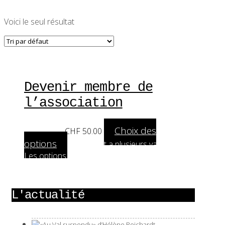
Voici le seul résultat
Devenir membre de
l’association
Choix des
A partir de:
CHF
50.00
options
Ce produit a plusieurs variations.
Les options peuvent être choisies sur la page
du produit
L'actualité