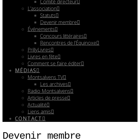
Comité directeur
L’association
Statuts
Devenir membre
Événements
Concours littéraires
Rencontres de l’Équinoxe
PrillyLivres
Livres en fête
Comment se faire éditer
MÉDIAS
Montsalvens TV
Les archives
Radio Montsalvens
Articles de presse
Actualité
Liens amis
CONTACT
Devenir membre