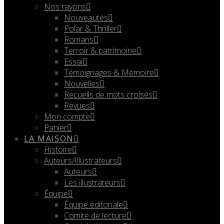
Nos rayons
Nouveautés
Polar & Thriller
Romans
Terroir & patrimoine
Essai
Témoignages & Mémoire
Nouvelles
Recueils de mots croisés
Revues
Mon compte
Panier
LA MAISON
Histoire
Auteurs/Illustrateurs
Auteurs
Les illustrateurs
Équipe
Équipe éditoriale
Comité de lecture