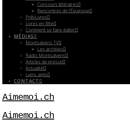
Concours littéraires
Rencontres de l’Équinoxe
PrillyLivres
Livres en fête
Comment se faire éditer
MÉDIAS
Montsalvens TV
Les archives
Radio Montsalvens
Articles de presse
Actualité
Liens amis
CONTACT
Aimemoi.ch
Aimemoi.ch