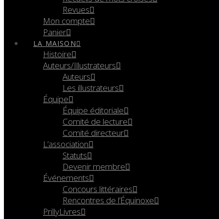
Revues
Mon compte
Panier
LA MAISON
Histoire
Auteurs/Illustrateurs
Auteurs
Les illustrateurs
Équipe
Équipe éditoriale
Comité de lecture
Comité directeur
L’association
Statuts
Devenir membre
Événements
Concours littéraires
Rencontres de l’Équinoxe
PrillyLivres