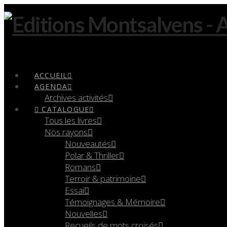
Navigation
ACCUEIL
AGENDA
Archives activités
CATALOGUE
Tous les livres
Nos rayons
Nouveautés
Polar & Thriller
Romans
Terroir & patrimoine
Essai
Témoignages & Mémoire
Nouvelles
Recueils de mots croisés