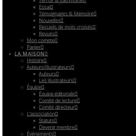
Terroir & patrimoine
Essai
Témoignages & Mémoire
Nouvelles
Recueils de mots croisés
Revues
Mon compte
Panier
LA MAISON
Histoire
Auteurs/Illustrateurs
Auteurs
Les illustrateurs
Équipe
Équipe éditoriale
Comité de lecture
Comité directeur
L’association
Statuts
Devenir membre
Événements