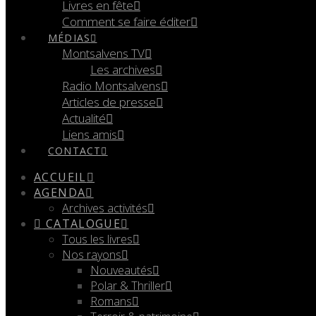
Livres en fête
Comment se faire éditer
MÉDIAS
Montsalvens TV
Les archives
Radio Montsalvens
Articles de presse
Actualité
Liens amis
CONTACT
ACCUEIL
AGENDA
Archives activités
CATALOGUE
Tous les livres
Nos rayons
Nouveautés
Polar & Thriller
Romans