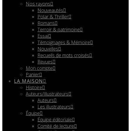
Nos rayons
Nouveautés
Polar & Thriller
Romans
Terroir & patrimoine
Essai
Témoignages & Mémoire
Nouvelles
Recueils de mots croisés
Revues
Mon compte
Panier
LA MAISON
Histoire
Auteurs/Illustrateurs
Auteurs
Les illustrateurs
Équipe
Équipe éditoriale
Comité de lecture