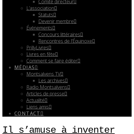
Comité directeur
L’association
Statuts
Devenir membre
Événements
Concours littéraires
Rencontres de l’Équinoxe
PrillyLivres
Livres en fête
Comment se faire éditer
MÉDIAS
Montsalvens TV
Les archives
Radio Montsalvens
Articles de presse
Actualité
Liens amis
CONTACT
Il s’amuse à inventer