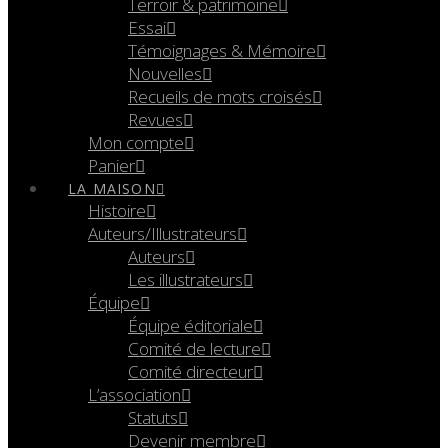
Terroir & patrimoine
Essai
Témoignages & Mémoire
Nouvelles
Recueils de mots croisés
Revues
Mon compte
Panier
LA MAISON
Histoire
Auteurs/Illustrateurs
Auteurs
Les illustrateurs
Équipe
Équipe éditoriale
Comité de lecture
Comité directeur
L’association
Statuts
Devenir membre