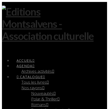
Navigation
ACCUEIL
AGENDA
Archives activités
CATALOGUE
Tous les livres
Nos rayons
Nouveautés
Polar & Thriller
Romans