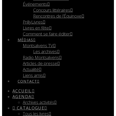
Événements
Concours littéraires
Rencontres de l’Équinoxe
PrillyLivres
Livres en fête
Comment se faire éditer
MÉDIAS
Montsalvens TV
Les archives
Radio Montsalvens
Articles de presse
Actualité
Liens amis
CONTACT
ACCUEIL
AGENDA
Archives activités
CATALOGUE
Tous les livres