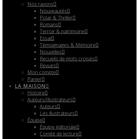
Nos rayons
Nouveautés
Polar & Thriller
Romans
Terroir & patrimoine
Essai
Témoignages & Mémoire
Nouvelles
Recueils de mots croisés
Revues
Mon compte
Panier
LA MAISON
Histoire
Auteurs/Illustrateurs
Auteurs
Les illustrateurs
Équipe
Équipe éditoriale
Comité de lecture