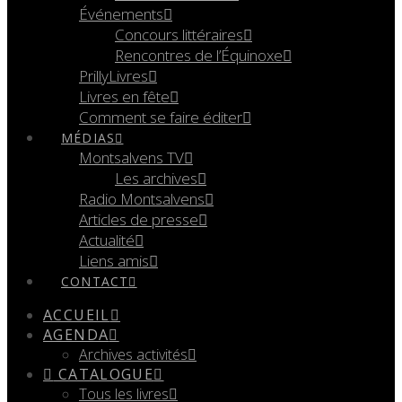
Événements
Concours littéraires
Rencontres de l’Équinoxe
PrillyLivres
Livres en fête
Comment se faire éditer
MÉDIAS
Montsalvens TV
Les archives
Radio Montsalvens
Articles de presse
Actualité
Liens amis
CONTACT
ACCUEIL
AGENDA
Archives activités
CATALOGUE
Tous les livres