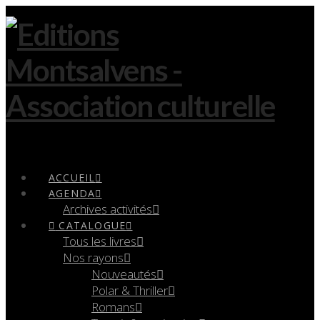
Navigation
ACCUEIL
AGENDA
Archives activités
CATALOGUE
Tous les livres
Nos rayons
Nouveautés
Polar & Thriller
Romans