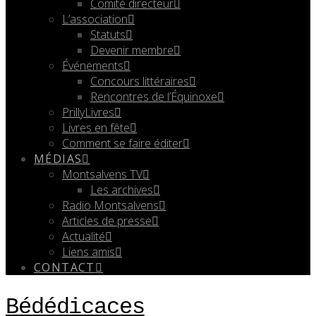
Comité directeur
L’association
Statuts
Devenir membre
Événements
Concours littéraires
Rencontres de l’Équinoxe
PrillyLivres
Livres en fête
Comment se faire éditer
MÉDIAS
Montsalvens TV
Les archives
Radio Montsalvens
Articles de presse
Actualité
Liens amis
CONTACT
Bédédicaces