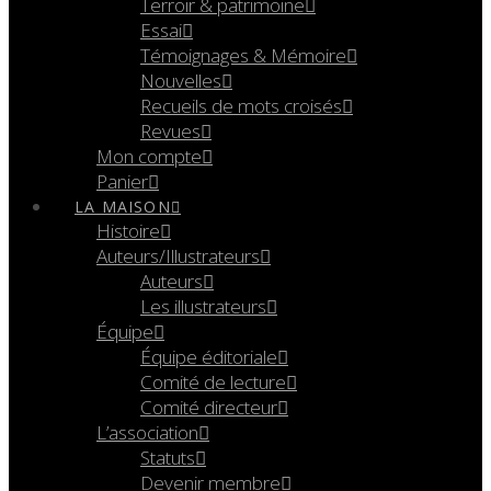
Terroir & patrimoine
Essai
Témoignages & Mémoire
Nouvelles
Recueils de mots croisés
Revues
Mon compte
Panier
LA MAISON
Histoire
Auteurs/Illustrateurs
Auteurs
Les illustrateurs
Équipe
Équipe éditoriale
Comité de lecture
Comité directeur
L’association
Statuts
Devenir membre