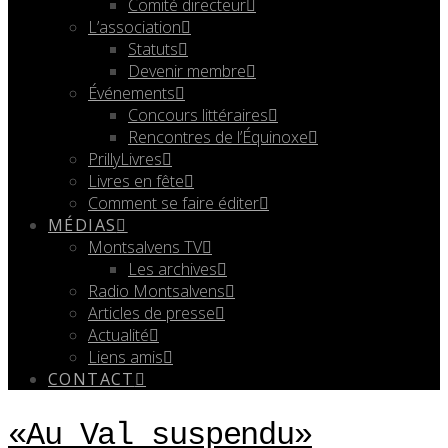
Comité directeur
L’association
Statuts
Devenir membre
Événements
Concours littéraires
Rencontres de l’Équinoxe
PrillyLivres
Livres en fête
Comment se faire éditer
MÉDIAS
Montsalvens TV
Les archives
Radio Montsalvens
Articles de presse
Actualité
Liens amis
CONTACT
«Au Val suspendu»