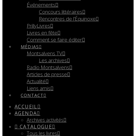
Événements
Concours littéraires
Rencontres de l’Équinoxe
PrillyLivres
Livres en fête
Comment se faire éditer
MÉDIAS
Montsalvens TV
Les archives
Radio Montsalvens
Articles de presse
Actualité
Liens amis
CONTACT
ACCUEIL
AGENDA
Archives activités
CATALOGUE
Tous les livres