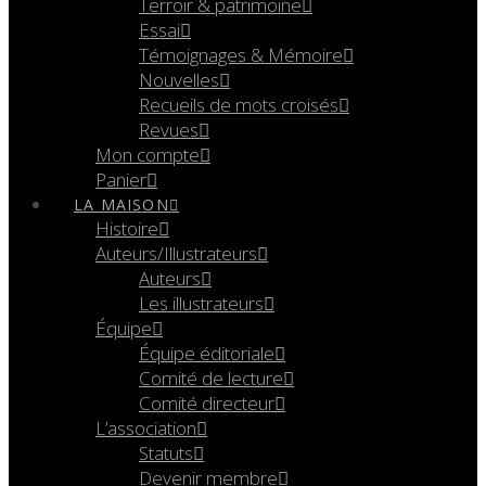
Terroir & patrimoine
Essai
Témoignages & Mémoire
Nouvelles
Recueils de mots croisés
Revues
Mon compte
Panier
LA MAISON
Histoire
Auteurs/Illustrateurs
Auteurs
Les illustrateurs
Équipe
Équipe éditoriale
Comité de lecture
Comité directeur
L’association
Statuts
Devenir membre