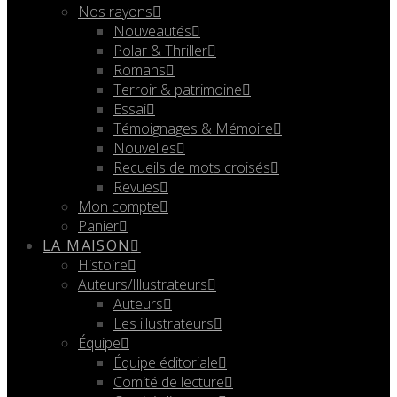
Nos rayons
Nouveautés
Polar & Thriller
Romans
Terroir & patrimoine
Essai
Témoignages & Mémoire
Nouvelles
Recueils de mots croisés
Revues
Mon compte
Panier
LA MAISON
Histoire
Auteurs/Illustrateurs
Auteurs
Les illustrateurs
Équipe
Équipe éditoriale
Comité de lecture