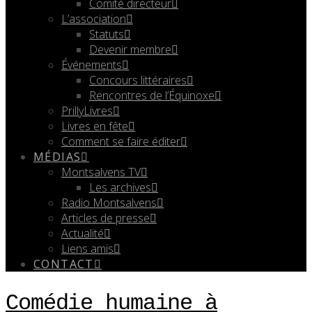
Comité directeur
L’association
Statuts
Devenir membre
Événements
Concours littéraires
Rencontres de l’Équinoxe
PrillyLivres
Livres en fête
Comment se faire éditer
MÉDIAS
Montsalvens TV
Les archives
Radio Montsalvens
Articles de presse
Actualité
Liens amis
CONTACT
Comédie humaine à