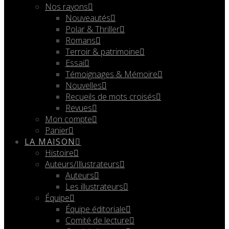
Nos rayons
Nouveautés
Polar & Thriller
Romans
Terroir & patrimoine
Essai
Témoignages & Mémoire
Nouvelles
Recueils de mots croisés
Revues
Mon compte
Panier
LA MAISON
Histoire
Auteurs/Illustrateurs
Auteurs
Les illustrateurs
Équipe
Équipe éditoriale
Comité de lecture