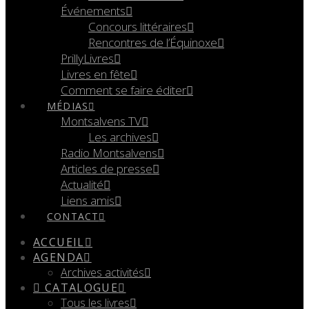
Événements
Concours littéraires
Rencontres de l’Équinoxe
PrillyLivres
Livres en fête
Comment se faire éditer
MÉDIAS
Montsalvens TV
Les archives
Radio Montsalvens
Articles de presse
Actualité
Liens amis
CONTACT
ACCUEIL
AGENDA
Archives activités
CATALOGUE
Tous les livres