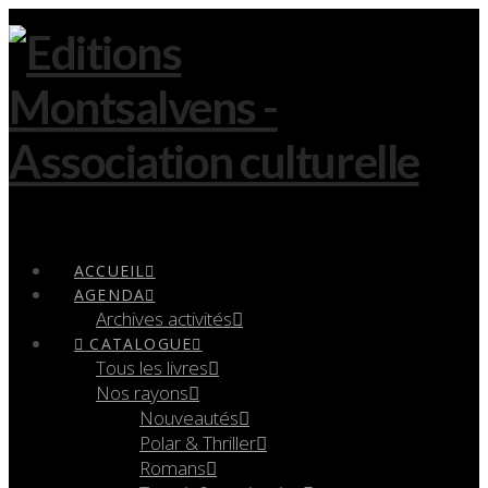
Navigation
ACCUEIL
AGENDA
Archives activités
CATALOGUE
Tous les livres
Nos rayons
Nouveautés
Polar & Thriller
Romans