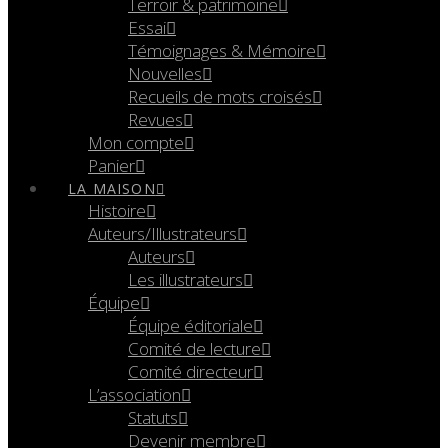
Terroir & patrimoine
Essai
Témoignages & Mémoire
Nouvelles
Recueils de mots croisés
Revues
Mon compte
Panier
LA MAISON
Histoire
Auteurs/Illustrateurs
Auteurs
Les illustrateurs
Équipe
Équipe éditoriale
Comité de lecture
Comité directeur
L’association
Statuts
Devenir membre