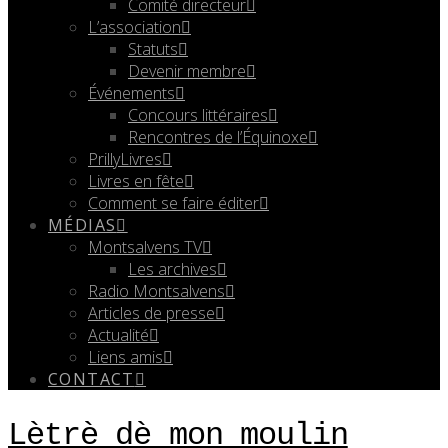
Comité directeur
L’association
Statuts
Devenir membre
Événements
Concours littéraires
Rencontres de l’Équinoxe
PrillyLivres
Livres en fête
Comment se faire éditer
MÉDIAS
Montsalvens TV
Les archives
Radio Montsalvens
Articles de presse
Actualité
Liens amis
CONTACT
Lètrè dè mon moulin