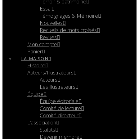
Terroir & patrimoine
Essai
Témoignages & Mémoire
Nouvelles
Recueils de mots croisés
Revues
Mon compte
Panier
LA MAISON
Histoire
Auteurs/Illustrateurs
Auteurs
Les illustrateurs
Équipe
Équipe éditoriale
Comité de lecture
Comité directeur
L’association
Statuts
Devenir membre