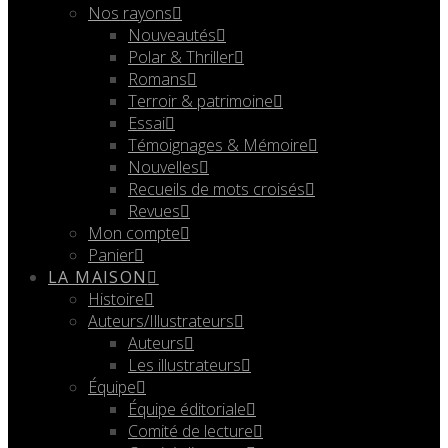
Nos rayons
Nouveautés
Polar & Thriller
Romans
Terroir & patrimoine
Essai
Témoignages & Mémoire
Nouvelles
Recueils de mots croisés
Revues
Mon compte
Panier
LA MAISON
Histoire
Auteurs/Illustrateurs
Auteurs
Les illustrateurs
Équipe
Équipe éditoriale
Comité de lecture