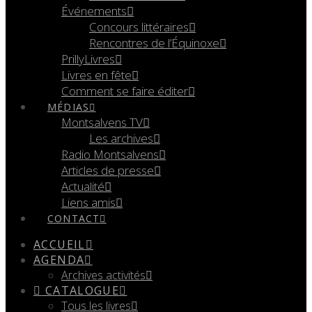
Événements
Concours littéraires
Rencontres de l’Équinoxe
PrillyLivres
Livres en fête
Comment se faire éditer
MÉDIAS
Montsalvens TV
Les archives
Radio Montsalvens
Articles de presse
Actualité
Liens amis
CONTACT
ACCUEIL
AGENDA
Archives activités
CATALOGUE
Tous les livres