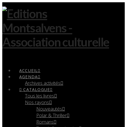
Navigation
ACCUEIL
AGENDA
Archives activités
CATALOGUE
Tous les livres
Nos rayons
Nouveautés
Polar & Thriller
Romans