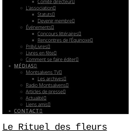
Comité directeur
L’association
Statuts
Devenir membre
Événements
Concours littéraires
Rencontres de l’Équinoxe
PrillyLivres
Livres en fête
Comment se faire éditer
MÉDIAS
Montsalvens TV
Les archives
Radio Montsalvens
Articles de presse
Actualité
Liens amis
CONTACT
Le Rituel des fleurs