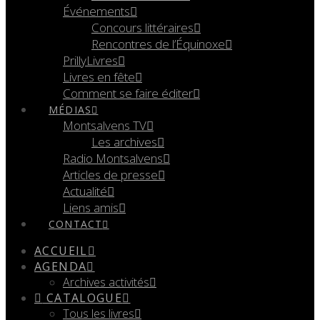
Événements
Concours littéraires
Rencontres de l’Équinoxe
PrillyLivres
Livres en fête
Comment se faire éditer
MÉDIAS
Montsalvens TV
Les archives
Radio Montsalvens
Articles de presse
Actualité
Liens amis
CONTACT
ACCUEIL
AGENDA
Archives activités
CATALOGUE
Tous les livres