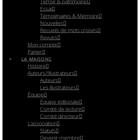
Terroir & patrimoine
Essai
Témoignages & Mémoire
Nouvelles
Recueils de mots croisés
Revues
Mon compte
Panier
LA MAISON
Histoire
Auteurs/Illustrateurs
Auteurs
Les illustrateurs
Équipe
Équipe éditoriale
Comité de lecture
Comité directeur
L’association
Statuts
Devenir membre