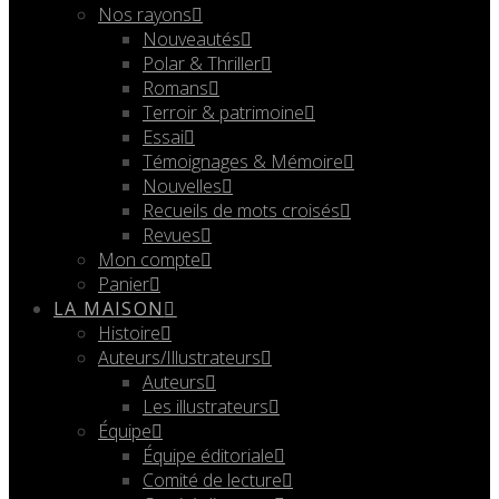
Nos rayons
Nouveautés
Polar & Thriller
Romans
Terroir & patrimoine
Essai
Témoignages & Mémoire
Nouvelles
Recueils de mots croisés
Revues
Mon compte
Panier
LA MAISON
Histoire
Auteurs/Illustrateurs
Auteurs
Les illustrateurs
Équipe
Équipe éditoriale
Comité de lecture