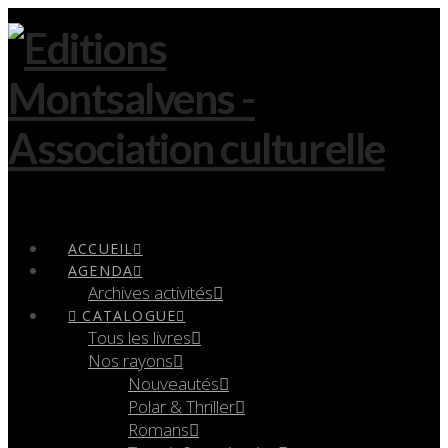
Navigation
ACCUEIL
AGENDA
Archives activités
CATALOGUE
Tous les livres
Nos rayons
Nouveautés
Polar & Thriller
Romans