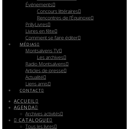
Événements
Concours littéraires
Rencontres de l’Équinoxe
PrillyLivres
Livres en fête
Comment se faire éditer
MÉDIAS
Montsalvens TV
Les archives
Radio Montsalvens
Articles de presse
Actualité
Liens amis
CONTACT
ACCUEIL
AGENDA
Archives activités
CATALOGUE
Tous les livres