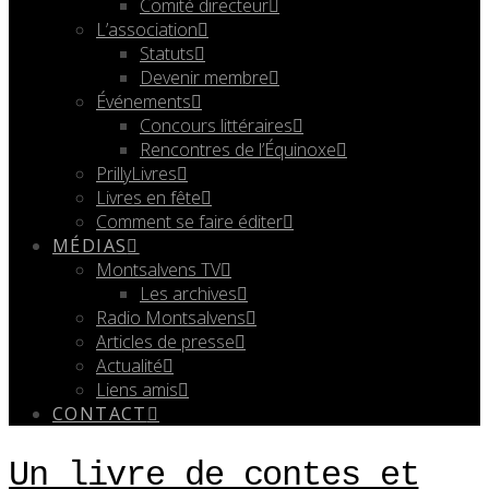
Comité directeur
L’association
Statuts
Devenir membre
Événements
Concours littéraires
Rencontres de l’Équinoxe
PrillyLivres
Livres en fête
Comment se faire éditer
MÉDIAS
Montsalvens TV
Les archives
Radio Montsalvens
Articles de presse
Actualité
Liens amis
CONTACT
Un livre de contes et