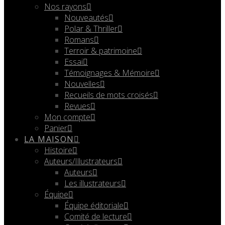
Nos rayons
Nouveautés
Polar & Thriller
Romans
Terroir & patrimoine
Essai
Témoignages & Mémoire
Nouvelles
Recueils de mots croisés
Revues
Mon compte
Panier
LA MAISON
Histoire
Auteurs/Illustrateurs
Auteurs
Les illustrateurs
Équipe
Équipe éditoriale
Comité de lecture