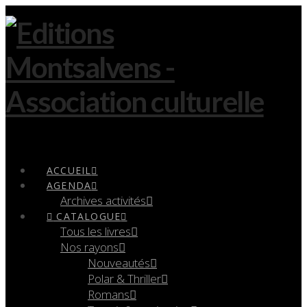
Navigation
ACCUEIL
AGENDA
Archives activités
CATALOGUE
Tous les livres
Nos rayons
Nouveautés
Polar & Thriller
Romans