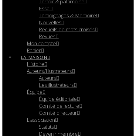
Terroir & patrimoine
Essai
Témoignages & Mémoire
Nouvelles
Recueils de mots croisés
Revues
Mon compte
Panier
LA MAISON
Histoire
Auteurs/Illustrateurs
Auteurs
Les illustrateurs
Équipe
Équipe éditoriale
Comité de lecture
Comité directeur
L’association
Statuts
Devenir membre