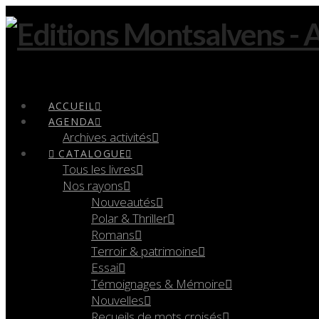
Navigation
ACCUEIL
AGENDA
Archives activités
CATALOGUE
Tous les livres
Nos rayons
Nouveautés
Polar & Thriller
Romans
Terroir & patrimoine
Essai
Témoignages & Mémoire
Nouvelles
Recueils de mots croisés