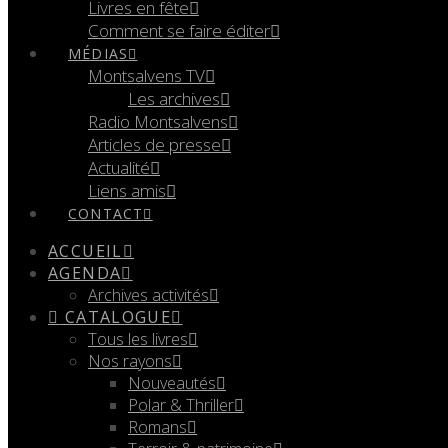
Livres en fête
Comment se faire éditer
MÉDIAS
Montsalvens TV
Les archives
Radio Montsalvens
Articles de presse
Actualité
Liens amis
CONTACT
ACCUEIL
AGENDA
Archives activités
CATALOGUE
Tous les livres
Nos rayons
Nouveautés
Polar & Thriller
Romans