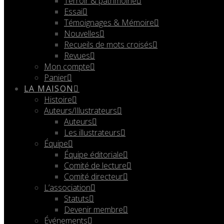
Terroir & patrimoine
Essai
Témoignages & Mémoire
Nouvelles
Recueils de mots croisés
Revues
Mon compte
Panier
LA MAISON
Histoire
Auteurs/Illustrateurs
Auteurs
Les illustrateurs
Équipe
Équipe éditoriale
Comité de lecture
Comité directeur
L’association
Statuts
Devenir membre
Événements