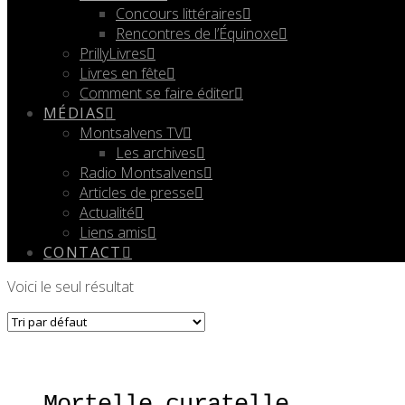
Concours littéraires
Rencontres de l’Équinoxe
PrillyLivres
Livres en fête
Comment se faire éditer
MÉDIAS
Montsalvens TV
Les archives
Radio Montsalvens
Articles de presse
Actualité
Liens amis
CONTACT
Voici le seul résultat
Mortelle curatelle