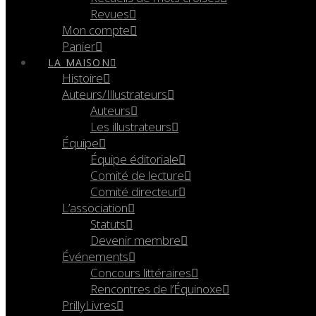
Revues
Mon compte
Panier
LA MAISON
Histoire
Auteurs/Illustrateurs
Auteurs
Les illustrateurs
Équipe
Équipe éditoriale
Comité de lecture
Comité directeur
L’association
Statuts
Devenir membre
Événements
Concours littéraires
Rencontres de l’Équinoxe
PrillyLivres