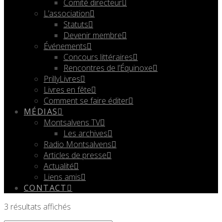
Comité directeur
L’association
Statuts
Devenir membre
Événements
Concours littéraires
Rencontres de l’Équinoxe
PrillyLivres
Livres en fête
Comment se faire éditer
MÉDIAS
Montsalvens TV
Les archives
Radio Montsalvens
Articles de presse
Actualité
Liens amis
CONTACT
3 résultats affichés