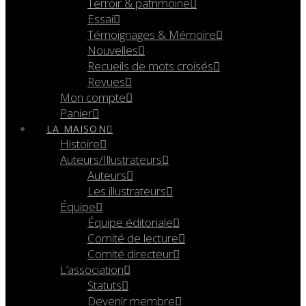
Terroir & patrimoine
Essai
Témoignages & Mémoire
Nouvelles
Recueils de mots croisés
Revues
Mon compte
Panier
LA MAISON
Histoire
Auteurs/Illustrateurs
Auteurs
Les illustrateurs
Équipe
Équipe éditoriale
Comité de lecture
Comité directeur
L’association
Statuts
Devenir membre