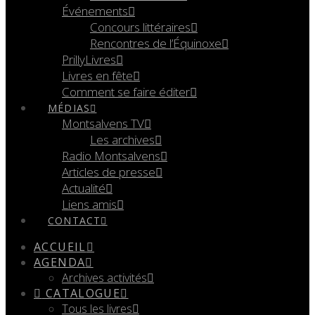
Événements
Concours littéraires
Rencontres de l’Équinoxe
PrillyLivres
Livres en fête
Comment se faire éditer
MÉDIAS
Montsalvens TV
Les archives
Radio Montsalvens
Articles de presse
Actualité
Liens amis
CONTACT
ACCUEIL
AGENDA
Archives activités
CATALOGUE
Tous les livres