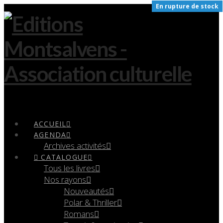
En rupture de stock
Navigation
ACCUEIL
AGENDA
Archives activités
CATALOGUE
Tous les livres
Nos rayons
Nouveautés
Polar & Thriller
Romans