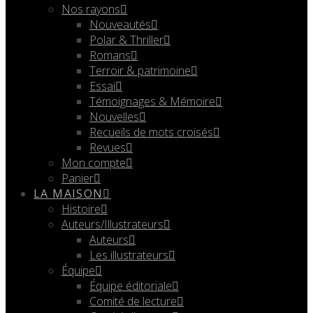
Nos rayons
Nouveautés
Polar & Thriller
Romans
Terroir & patrimoine
Essai
Témoignages & Mémoire
Nouvelles
Recueils de mots croisés
Revues
Mon compte
Panier
LA MAISON
Histoire
Auteurs/Illustrateurs
Auteurs
Les illustrateurs
Équipe
Équipe éditoriale
Comité de lecture