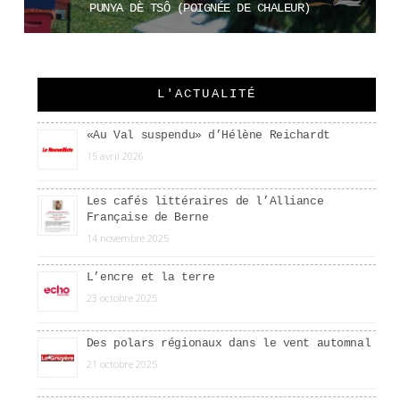
PUNYA DÈ TSÔ (POIGNÉE DE CHALEUR)
CHF
39.00
Lire la suite
L'ACTUALITÉ
«Au Val suspendu» d’Hélène Reichardt
15 avril 2026
Les cafés littéraires de l’Alliance
Française de Berne
14 novembre 2025
L’encre et la terre
23 octobre 2025
Des polars régionaux dans le vent automnal
21 octobre 2025