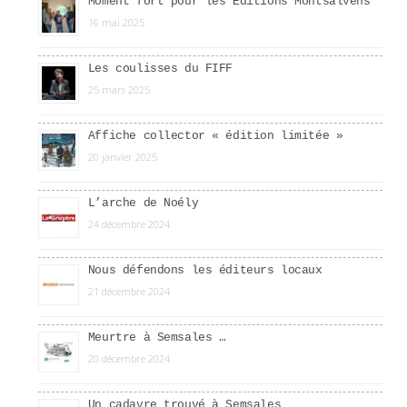
Moment fort pour les Éditions Montsalvens
16 mai 2025
Les coulisses du FIFF
25 mars 2025
Affiche collector « édition limitée »
20 janvier 2025
L’arche de Noély
24 décembre 2024
Nous défendons les éditeurs locaux
21 décembre 2024
Meurtre à Semsales …
20 décembre 2024
Un cadavre trouvé à Semsales