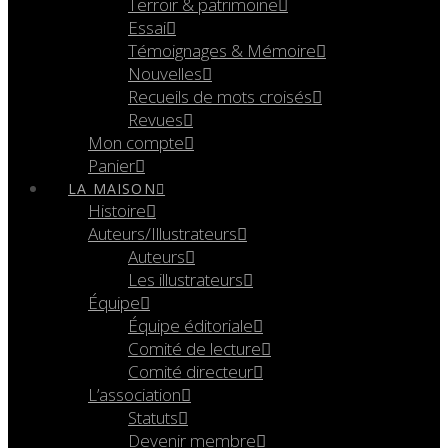
Terroir & patrimoine
Essai
Témoignages & Mémoire
Nouvelles
Recueils de mots croisés
Revues
Mon compte
Panier
LA MAISON
Histoire
Auteurs/Illustrateurs
Auteurs
Les illustrateurs
Équipe
Équipe éditoriale
Comité de lecture
Comité directeur
L’association
Statuts
Devenir membre