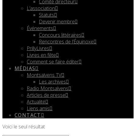
Comité directeur
L’association
Statuts
Devenir membre
Événements
Concours littéraires
Rencontres de l’Équinoxe
PrillyLivres
Livres en fête
Comment se faire éditer
MÉDIAS
Montsalvens TV
Les archives
Radio Montsalvens
Articles de presse
Actualité
Liens amis
CONTACT
Voici le seul résultat