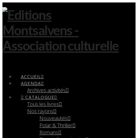
Navigation
ACCUEIL
AGENDA
Archives activités
CATALOGUE
Tous les livres
Nos rayons
Nouveautés
Polar & Thriller
Romans