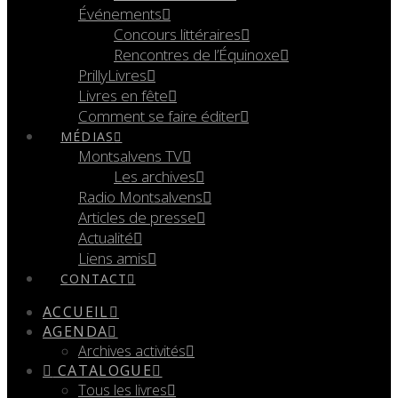
Événements
Concours littéraires
Rencontres de l’Équinoxe
PrillyLivres
Livres en fête
Comment se faire éditer
MÉDIAS
Montsalvens TV
Les archives
Radio Montsalvens
Articles de presse
Actualité
Liens amis
CONTACT
ACCUEIL
AGENDA
Archives activités
CATALOGUE
Tous les livres