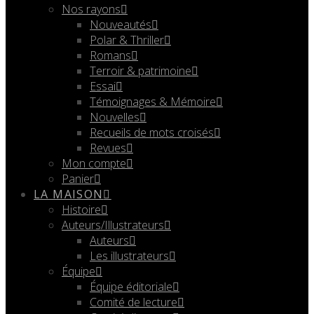
Nos rayons
Nouveautés
Polar & Thriller
Romans
Terroir & patrimoine
Essai
Témoignages & Mémoire
Nouvelles
Recueils de mots croisés
Revues
Mon compte
Panier
LA MAISON
Histoire
Auteurs/Illustrateurs
Auteurs
Les illustrateurs
Équipe
Équipe éditoriale
Comité de lecture