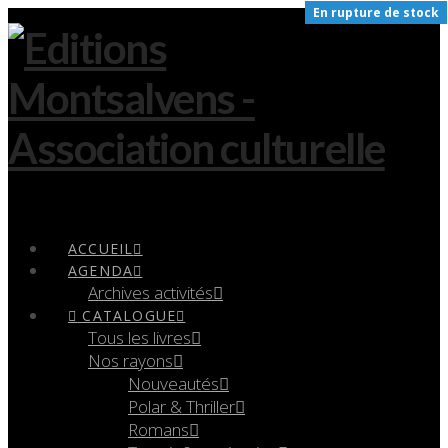
En rupture de stock
Navigation
ACCUEIL
AGENDA
Archives activités
CATALOGUE
Tous les livres
Nos rayons
Nouveautés
Polar & Thriller
Romans