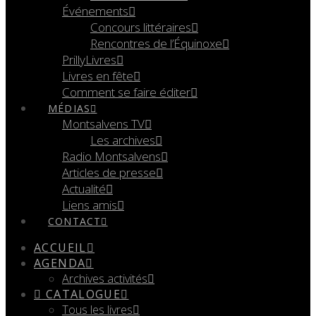
Événements
Concours littéraires
Rencontres de l’Équinoxe
PrillyLivres
Livres en fête
Comment se faire éditer
MÉDIAS
Montsalvens TV
Les archives
Radio Montsalvens
Articles de presse
Actualité
Liens amis
CONTACT
ACCUEIL
AGENDA
Archives activités
CATALOGUE
Tous les livres