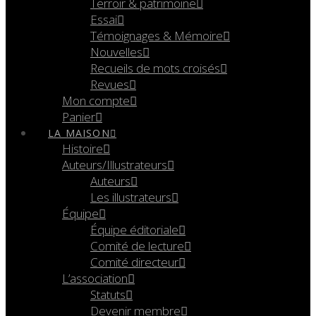
Terroir & patrimoine
Essai
Témoignages & Mémoire
Nouvelles
Recueils de mots croisés
Revues
Mon compte
Panier
LA MAISON
Histoire
Auteurs/Illustrateurs
Auteurs
Les illustrateurs
Équipe
Équipe éditoriale
Comité de lecture
Comité directeur
L’association
Statuts
Devenir membre