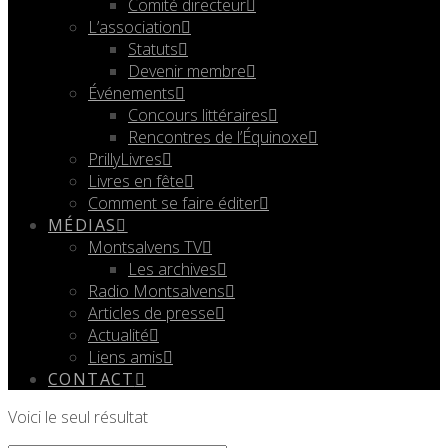
Comité directeur
L’association
Statuts
Devenir membre
Événements
Concours littéraires
Rencontres de l’Équinoxe
PrillyLivres
Livres en fête
Comment se faire éditer
MÉDIAS
Montsalvens TV
Les archives
Radio Montsalvens
Articles de presse
Actualité
Liens amis
CONTACT
Voici le seul résultat