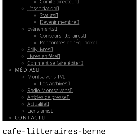
Comité directeur
L’association
Statuts
Devenir membre
Événements
Concours littéraires
Rencontres de l’Équinoxe
PrillyLivres
Livres en fête
Comment se faire éditer
MÉDIAS
Montsalvens TV
Les archives
Radio Montsalvens
Articles de presse
Actualité
Liens amis
CONTACT
cafe-litteraires-berne