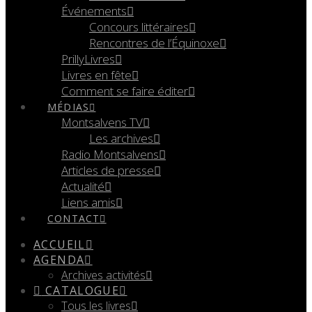
Événements
Concours littéraires
Rencontres de l’Équinoxe
PrillyLivres
Livres en fête
Comment se faire éditer
MÉDIAS
Montsalvens TV
Les archives
Radio Montsalvens
Articles de presse
Actualité
Liens amis
CONTACT
ACCUEIL
AGENDA
Archives activités
CATALOGUE
Tous les livres