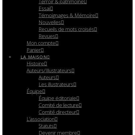
Terroir & patrimoine
Essai
Témoignages & Mémoire
Nouvelles
Recueils de mots croisés
Revues
Mon compte
Panier
LA MAISON
Histoire
Auteurs/Illustrateurs
Auteurs
Les illustrateurs
Équipe
Équipe éditoriale
Comité de lecture
Comité directeur
L’association
Statuts
Devenir membre