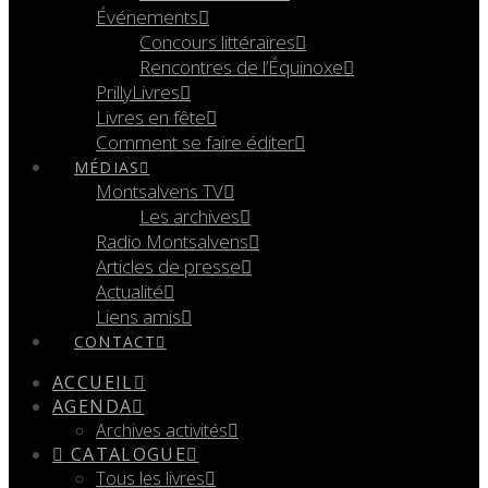
Événements
Concours littéraires
Rencontres de l’Équinoxe
PrillyLivres
Livres en fête
Comment se faire éditer
MÉDIAS
Montsalvens TV
Les archives
Radio Montsalvens
Articles de presse
Actualité
Liens amis
CONTACT
ACCUEIL
AGENDA
Archives activités
CATALOGUE
Tous les livres