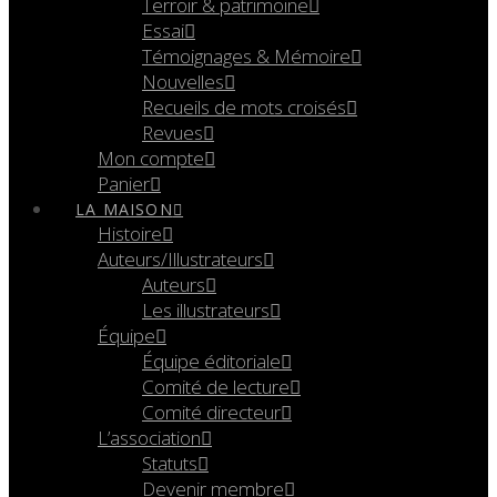
Terroir & patrimoine
Essai
Témoignages & Mémoire
Nouvelles
Recueils de mots croisés
Revues
Mon compte
Panier
LA MAISON
Histoire
Auteurs/Illustrateurs
Auteurs
Les illustrateurs
Équipe
Équipe éditoriale
Comité de lecture
Comité directeur
L’association
Statuts
Devenir membre