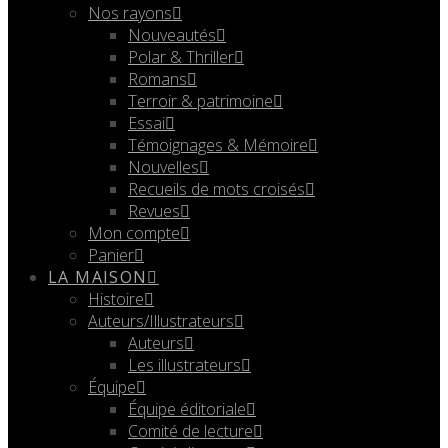
Nos rayons
Nouveautés
Polar & Thriller
Romans
Terroir & patrimoine
Essai
Témoignages & Mémoire
Nouvelles
Recueils de mots croisés
Revues
Mon compte
Panier
LA MAISON
Histoire
Auteurs/Illustrateurs
Auteurs
Les illustrateurs
Équipe
Équipe éditoriale
Comité de lecture