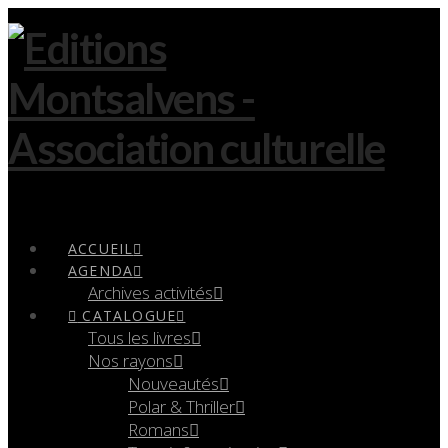
Navigation
ACCUEIL
AGENDA
Archives activités
CATALOGUE
Tous les livres
Nos rayons
Nouveautés
Polar & Thriller
Romans