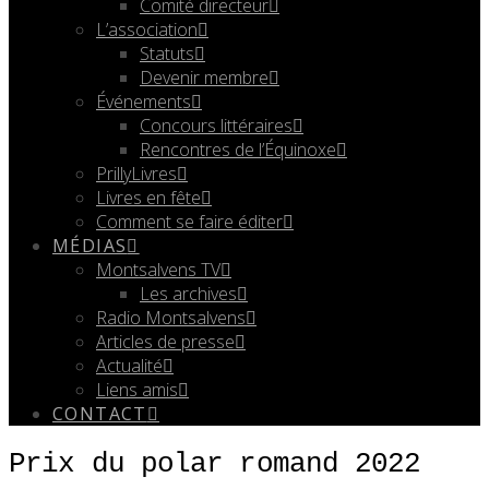
Comité directeur
L’association
Statuts
Devenir membre
Événements
Concours littéraires
Rencontres de l’Équinoxe
PrillyLivres
Livres en fête
Comment se faire éditer
MÉDIAS
Montsalvens TV
Les archives
Radio Montsalvens
Articles de presse
Actualité
Liens amis
CONTACT
Prix du polar romand 2022