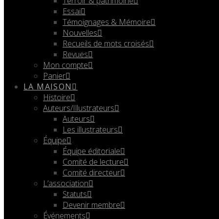
Terroir & patrimoine
Essai
Témoignages & Mémoire
Nouvelles
Recueils de mots croisés
Revues
Mon compte
Panier
LA MAISON
Histoire
Auteurs/Illustrateurs
Auteurs
Les illustrateurs
Équipe
Équipe éditoriale
Comité de lecture
Comité directeur
L’association
Statuts
Devenir membre
Événements