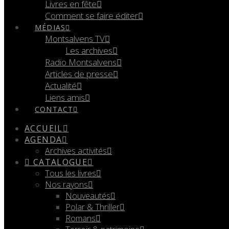
Livres en fête
Comment se faire éditer
MÉDIAS
Montsalvens TV
Les archives
Radio Montsalvens
Articles de presse
Actualité
Liens amis
CONTACT
ACCUEIL
AGENDA
Archives activités
CATALOGUE
Tous les livres
Nos rayons
Nouveautés
Polar & Thriller
Romans