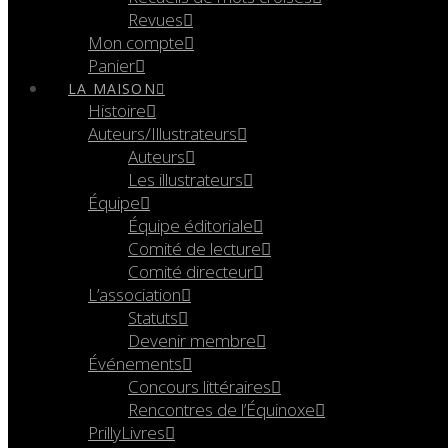
Revues
Mon compte
Panier
LA MAISON
Histoire
Auteurs/Illustrateurs
Auteurs
Les illustrateurs
Équipe
Équipe éditoriale
Comité de lecture
Comité directeur
L’association
Statuts
Devenir membre
Événements
Concours littéraires
Rencontres de l’Équinoxe
PrillyLivres