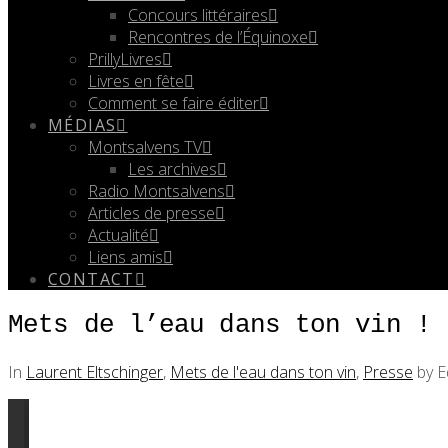
Concours littéraires
Rencontres de l’Équinoxe
PrillyLivres
Livres en fête
Comment se faire éditer
MÉDIAS
Montsalvens TV
Les archives
Radio Montsalvens
Articles de presse
Actualité
Liens amis
CONTACT
Mets de l’eau dans ton vin ! 
In
Laurent Eltschinger
,
Mets de l'eau dans ton vin
,
Presse
by E