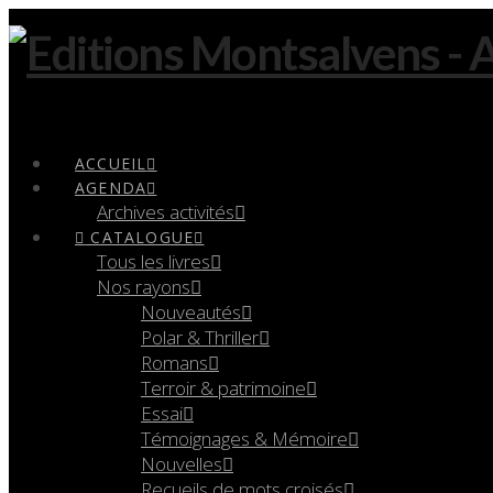
Navigation
ACCUEIL
AGENDA
Archives activités
CATALOGUE
Tous les livres
Nos rayons
Nouveautés
Polar & Thriller
Romans
Terroir & patrimoine
Essai
Témoignages & Mémoire
Nouvelles
Recueils de mots croisés