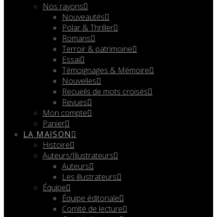
Nos rayons
Nouveautés
Polar & Thriller
Romans
Terroir & patrimoine
Essai
Témoignages & Mémoire
Nouvelles
Recueils de mots croisés
Revues
Mon compte
Panier
LA MAISON
Histoire
Auteurs/Illustrateurs
Auteurs
Les illustrateurs
Équipe
Équipe éditoriale
Comité de lecture