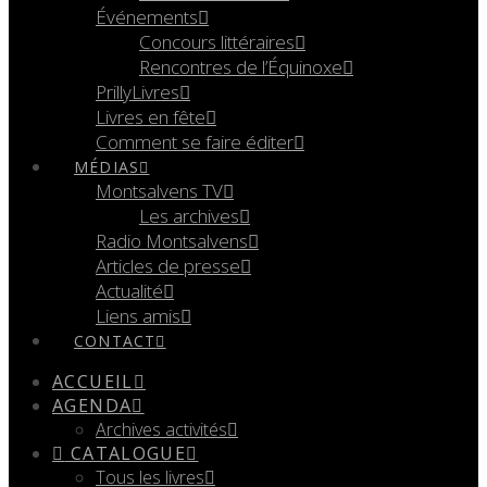
Événements
Concours littéraires
Rencontres de l’Équinoxe
PrillyLivres
Livres en fête
Comment se faire éditer
MÉDIAS
Montsalvens TV
Les archives
Radio Montsalvens
Articles de presse
Actualité
Liens amis
CONTACT
ACCUEIL
AGENDA
Archives activités
CATALOGUE
Tous les livres