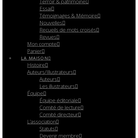
Terroir & patrimoine
Essai
Témoignages & Mémoire
Nouvelles
Recueils de mots croisés
Revues
Mon compte
Panier
LA MAISON
Histoire
Auteurs/Illustrateurs
Auteurs
Les illustrateurs
Équipe
Équipe éditoriale
Comité de lecture
Comité directeur
L’association
Statuts
Devenir membre