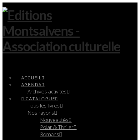
Navigation
ACCUEIL
AGENDA
Archives activités
CATALOGUE
Tous les livres
Nos rayons
Nouveautés
Polar & Thriller
Romans