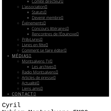
Comité directeur
L’association
Statuts
Devenir membre
Événements
Concours littéraires
Rencontres de l’Équinoxe
PrillyLivres
Livres en fête
Comment se faire éditer
MÉDIAS
Montsalvens TV
Les archives
Radio Montsalvens
Articles de presse
Actualité
Liens amis
CONTACT
Cyril