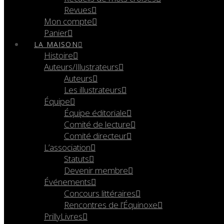
Revues
Mon compte
Panier
LA MAISON
Histoire
Auteurs/Illustrateurs
Auteurs
Les illustrateurs
Équipe
Équipe éditoriale
Comité de lecture
Comité directeur
L’association
Statuts
Devenir membre
Événements
Concours littéraires
Rencontres de l’Équinoxe
PrillyLivres