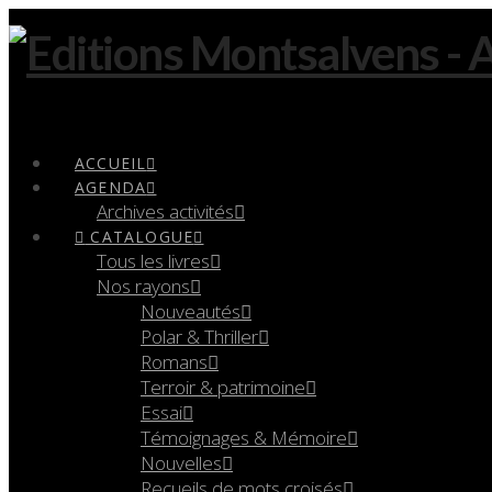
Navigation
ACCUEIL
AGENDA
Archives activités
CATALOGUE
Tous les livres
Nos rayons
Nouveautés
Polar & Thriller
Romans
Terroir & patrimoine
Essai
Témoignages & Mémoire
Nouvelles
Recueils de mots croisés