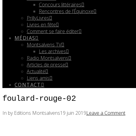
Concours littéraires
Rencontres de l’Équinoxe
PrillyLivres
Livres en fête
Comment se faire éditer
MÉDIAS
Montsalvens TV
Les archives
Radio Montsalvens
Articles de presse
Actualité
Liens amis
CONTACT
foulard-rouge-02
In by Editions Montsalvens
19 juin 2019
Leave a Comment