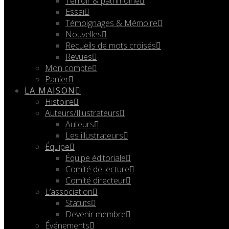
Terroir & patrimoine
Essai
Témoignages & Mémoire
Nouvelles
Recueils de mots croisés
Revues
Mon compte
Panier
LA MAISON
Histoire
Auteurs/Illustrateurs
Auteurs
Les illustrateurs
Équipe
Équipe éditoriale
Comité de lecture
Comité directeur
L’association
Statuts
Devenir membre
Événements