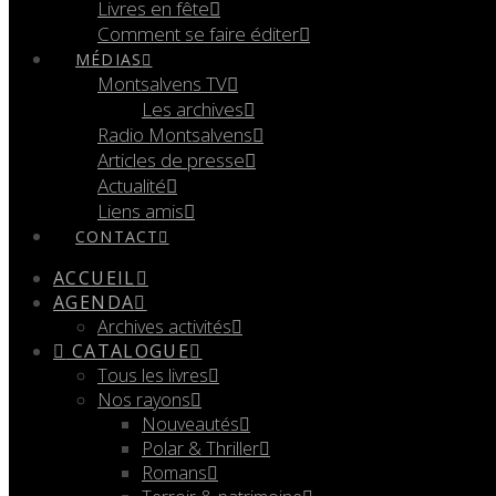
Livres en fête
Comment se faire éditer
MÉDIAS
Montsalvens TV
Les archives
Radio Montsalvens
Articles de presse
Actualité
Liens amis
CONTACT
ACCUEIL
AGENDA
Archives activités
CATALOGUE
Tous les livres
Nos rayons
Nouveautés
Polar & Thriller
Romans