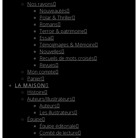
Nos rayons
Nouveautés
Polar & Thriller
Romans
Terroir & patrimoine
Essai
Témoignages & Mémoire
Nouvelles
Recueils de mots croisés
Revues
Mon compte
Panier
LA MAISON
Histoire
Auteurs/Illustrateurs
Auteurs
Les illustrateurs
Équipe
Équipe éditoriale
Comité de lecture