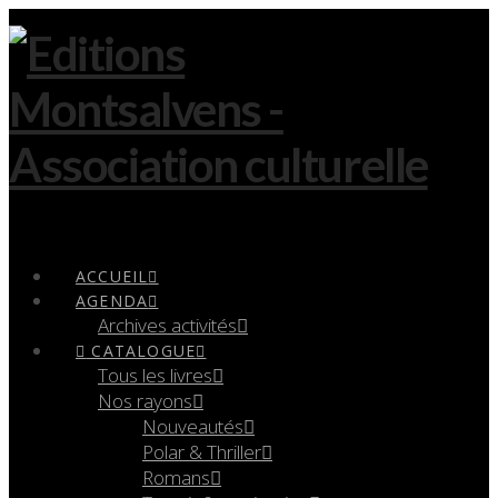
Navigation
ACCUEIL
AGENDA
Archives activités
CATALOGUE
Tous les livres
Nos rayons
Nouveautés
Polar & Thriller
Romans