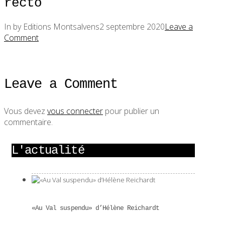
recto
In by Editions Montsalvens
2 septembre 2020
Leave a
Comment
Leave a Comment
Vous devez
vous connecter
pour publier un
commentaire.
L'actualité
«Au Val suspendu» d’Hélène Reichardt