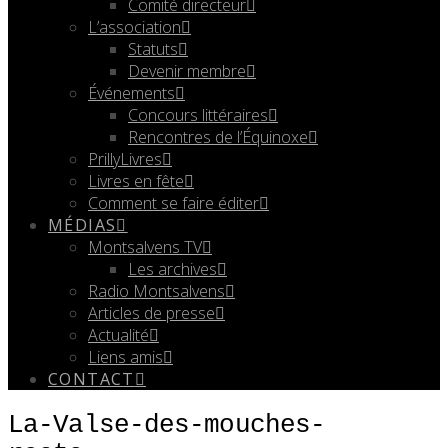
Comité directeur
L’association
Statuts
Devenir membre
Événements
Concours littéraires
Rencontres de l’Équinoxe
PrillyLivres
Livres en fête
Comment se faire éditer
MÉDIAS
Montsalvens TV
Les archives
Radio Montsalvens
Articles de presse
Actualité
Liens amis
CONTACT
La-Valse-des-mouches-