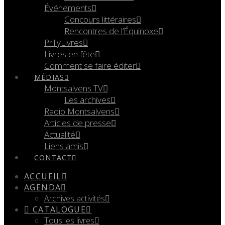
Événements
Concours littéraires
Rencontres de l’Équinoxe
PrillyLivres
Livres en fête
Comment se faire éditer
MÉDIAS
Montsalvens TV
Les archives
Radio Montsalvens
Articles de presse
Actualité
Liens amis
CONTACT
ACCUEIL
AGENDA
Archives activités
CATALOGUE
Tous les livres