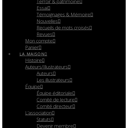
Terroir & patrimoine
Essai
Témoignages & Mémoire
Nouvelles
Recueils de mots croisés
Revues
Mon compte
Panier
LA MAISON
Histoire
Auteurs/Illustrateurs
Auteurs
Les illustrateurs
Équipe
Équipe éditoriale
Comité de lecture
Comité directeur
L’association
Statuts
Devenir membre