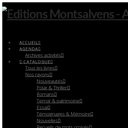
Navigation
ACCUEIL
AGENDA
Archives activités
CATALOGUE
Tous les livres
Nos rayons
Nouveautés
Polar & Thriller
Romans
Terroir & patrimoine
Essai
Témoignages & Mémoire
Nouvelles
Recueils de mots croisés