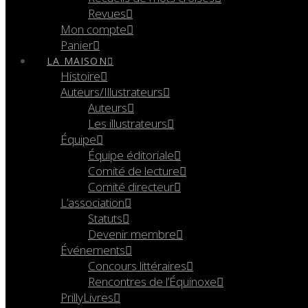
Revues
Mon compte
Panier
LA MAISON
Histoire
Auteurs/Illustrateurs
Auteurs
Les illustrateurs
Équipe
Équipe éditoriale
Comité de lecture
Comité directeur
L’association
Statuts
Devenir membre
Événements
Concours littéraires
Rencontres de l’Équinoxe
PrillyLivres