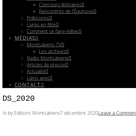
Concours littéraires
Rencontres de l’Équinoxe
PrillyLivres
Livres en fête
Comment se faire éditer
MÉDIAS
Montsalvens TV
Les archives
Radio Montsalvens
Articles de presse
Actualité
Liens amis
CONTACT
DS_2020
In by Editions Montsalvens
7 décembre 2020
Leave a Commen