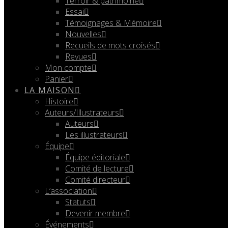
Terroir & patrimoine
Essai
Témoignages & Mémoire
Nouvelles
Recueils de mots croisés
Revues
Mon compte
Panier
LA MAISON
Histoire
Auteurs/Illustrateurs
Auteurs
Les illustrateurs
Équipe
Équipe éditoriale
Comité de lecture
Comité directeur
L’association
Statuts
Devenir membre
Événements