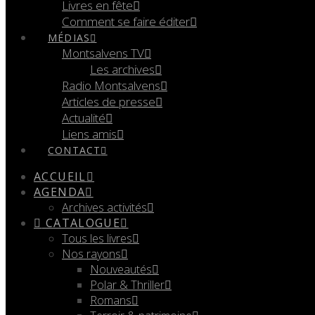
Livres en fête
Comment se faire éditer
MÉDIAS
Montsalvens TV
Les archives
Radio Montsalvens
Articles de presse
Actualité
Liens amis
CONTACT
ACCUEIL
AGENDA
Archives activités
CATALOGUE
Tous les livres
Nos rayons
Nouveautés
Polar & Thriller
Romans